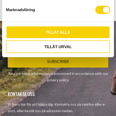
s
Marknadsföring
v
a
l
TILLÅT ALLA
NEWSLETTER
TILLÅT URVAL
SUBSCRIBE
Your personal information is processed in accordance with our
privacy policy
.
KONTAKTA OSS
Vi finns här för att hjälpa dig. Kontakta oss via telefon eller e-
post, eller besök oss på adressen nedan.