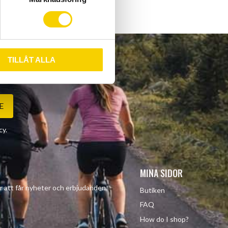
TILLÅT ALLA
E
cy
.
MINA SIDOR
r att får nyheter och erbjudanden.
Butiken
FAQ
How do I shop?