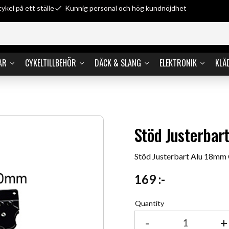
cykel på ett ställe
Kunnig personal och hög kundnöjdhet
AR
CYKELTILLBEHÖR
DÄCK & SLANG
ELEKTRONIK
KLÄ
Stöd Justerbar
Stöd Justerbart Alu 18mm
169
:-
Quantity
-
+