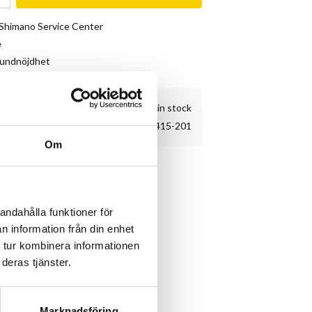
& Shimano Service Center
e
kundnöjdhet
7 pc. in stock
18-415-201
Om
yklar.
andahålla funktioner för
n information från din enhet
 tur kombinera informationen
deras tjänster.
Marknadsföring