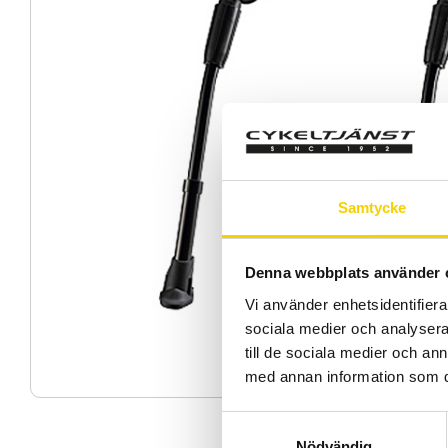
Samtycke
Denna webbplats använder 
Vi använder enhetsidentifierar
sociala medier och analysera 
till de sociala medier och a
med annan information som du 
S
Nödvändig
a