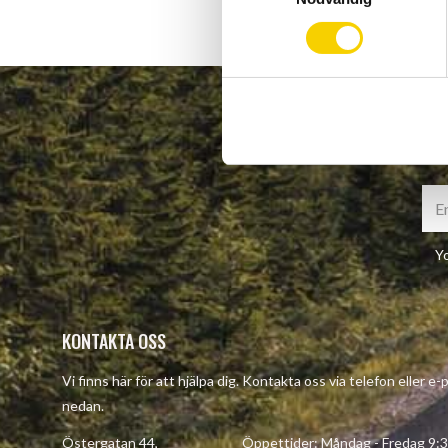
m
t
y
c
k
e
s
v
a
l
Yo
KONTAKTA OSS
Vi finns här för att hjälpa dig. Kontakta oss via telefon eller e
nedan.
Östergatan 44, Öppettider: Måndag - Fredag 9:30 