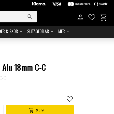
Basket
Favorites
DER & SKOR
SLITAGEDELAR
MER
t Alu 18mm C-C
 C-C
Add to favorites
BUY