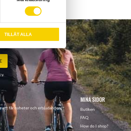
TILLÅT ALLA
E
cy
.
MINA SIDOR
r att får nyheter och erbjudanden.
Butiken
FAQ
How do I shop?