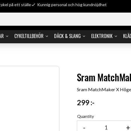
cykel på ett ställe
Kunnig personal och hög kundnöjdhet
AR
CYKELTILLBEHÖR
DÄCK & SLANG
ELEKTRONIK
KLÄ
Sram MatchMak
Sram MatchMaker X Höger
299
:-
Quantity
-
+