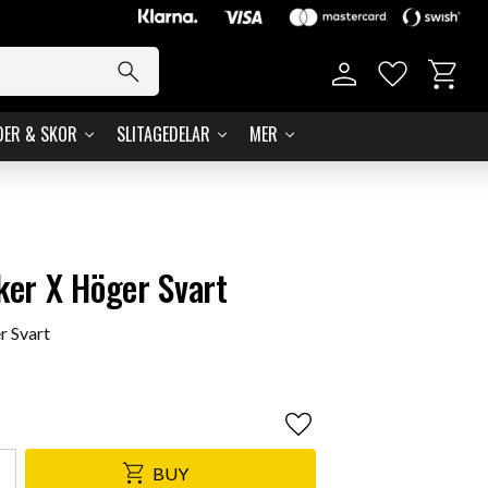
Basket
Favorites
DER & SKOR
SLITAGEDELAR
MER
er X Höger Svart
 Svart
Add to favorites
BUY