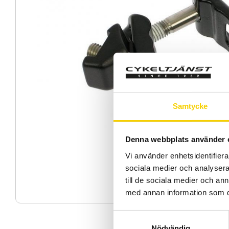
Samtycke
Denna webbplats använder 
Vi använder enhetsidentifierar
sociala medier och analysera 
till de sociala medier och a
med annan information som du 
S
Nödvändig
a