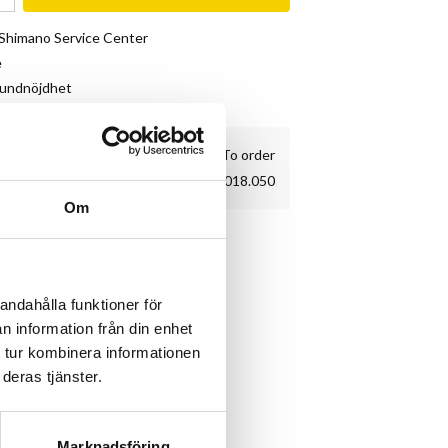
& Shimano Service Center
e
kundnöjdhet
To order
00.5315.018.050
Om
andahålla funktioner för
n information från din enhet
 tur kombinera informationen
deras tjänster.
Marknadsföring