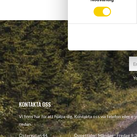
m
t
y
c
k
e
s
v
a
l
Yo
KONTAKTA OSS
Vi finns här för att hjälpa dig. Kontakta oss via telefon eller e
nedan.
Östergatan 44, Öppettider: Måndag - Fredag 9:30 