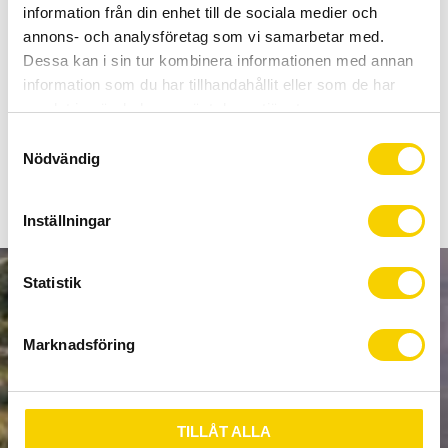
Allt inom cykel på ett ställe
information från din enhet till de sociala medier och
Kunnig personal och hög kundnöjdhet
annons- och analysföretag som vi samarbetar med.
Dessa kan i sin tur kombinera informationen med annan
information som du har tillhandahållit eller som de har
Stock status
To order
samlat in när du har använt deras tjänster.
Article SKU
5486
S
Nödvändig
a
m
t
Inställningar
y
c
k
Statistik
NEWSLETTER
e
s
Marknadsföring
v
a
l
SUBSCRIBE
TILLÅT ALLA