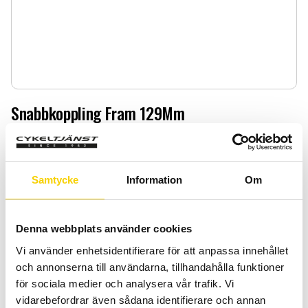
Snabbkoppling Fram 129Mm
Snabbkoppling Fram 129Mm
69
:-
Samtycke
Information
Om
Quantity
Add 
-
+
Denna webbplats använder cookies
Vi använder enhetsidentifierare för att anpassa innehållet
BUY
och annonserna till användarna, tillhandahålla funktioner
för sociala medier och analysera vår trafik. Vi
Certifierad cykelservice & Shimano Service Center
vidarebefordrar även sådana identifierare och annan