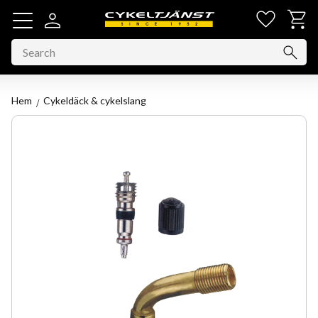
Favorit
Basket
Menu
Hem
Cykeldäck & cykelslang