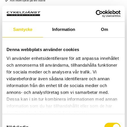
Allt inom cykel på ett ställe
Kunnig personal och hög kundnöjdhet
Stock status
24 pc. in stock
Samtycke
Information
Om
Article SKU
52-8001
Denna webbplats använder cookies
Slang med dimensionen 10x2 som sitter på många
Vi använder enhetsidentifierare för att anpassa innehållet
barnvagnar.
och annonserna till användarna, tillhandahålla funktioner
Den har en böjd bilventil så att det blir lättare att komma åt
för sociala medier och analysera vår trafik. Vi
och pumpa.
vidarebefordrar även sådana identifierare och annan
information från din enhet till de sociala medier och
annons- och analysföretag som vi samarbetar med.
Dessa kan i sin tur kombinera informationen med annan
Relaterade produkter
information som du har tillhandahållit eller som de har
samlat in när du har använt deras tjänster.
S