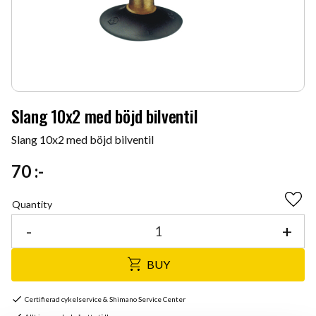
Slang 10x2 med böjd bilventil
Slang 10x2 med böjd bilventil
70
:-
Quantity
Add 
-
+
BUY
Certifierad cykelservice & Shimano Service Center