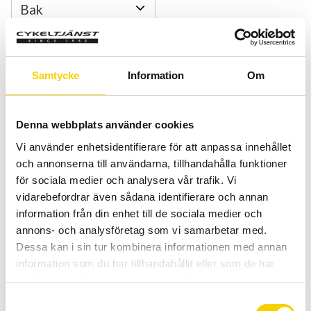
Hjul
Samtycke
Information
Om
placering
Denna webbplats använder cookies
Vi använder enhetsidentifierare för att anpassa innehållet
och annonserna till användarna, tillhandahålla funktioner
Quantity
Add 
för sociala medier och analysera vår trafik. Vi
-
+
vidarebefordrar även sådana identifierare och annan
information från din enhet till de sociala medier och
BUY
annons- och analysföretag som vi samarbetar med.
Dessa kan i sin tur kombinera informationen med annan
information som du har tillhandahållit eller som de har
Certifierad cykelservice & Shimano Service Center
samlat in när du har använt deras tjänster.
Allt inom cykel på ett ställe
Kunnig personal och hög kundnöjdhet
S