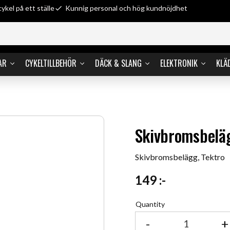
cykel på ett ställe
Kunnig personal och hög kundnöjdhet
AR
CYKELTILLBEHÖR
DÄCK & SLANG
ELEKTRONIK
KLÄ
Skivbromsbeläg
Skivbromsbelägg, Tektro
149
:-
Quantity
-
+