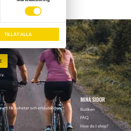
TILLÅT ALLA
E
cy
.
MINA SIDOR
r att får nyheter och erbjudanden.
Butiken
FAQ
How do I shop?