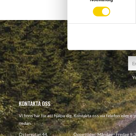
m
t
y
c
k
e
s
v
a
l
Yo
KONTAKTA OSS
Vi finns här för att hjälpa dig. Kontakta oss via telefon eller e
nedan.
Östergatan 44, Öppettider: Måndag - Fredag 9:30 