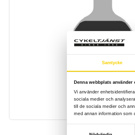
Samtycke
Denna webbplats använder 
Vi använder enhetsidentifierar
sociala medier och analysera 
till de sociala medier och a
med annan information som du 
S
Nödvändig
a