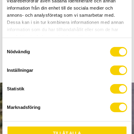
vidarebefordrar även sådana identifierare och annan
Certifierad cykelservice & Shimano Service Center
information från din enhet till de sociala medier och
Allt inom cykel på ett ställe
annons- och analysföretag som vi samarbetar med.
Kunnig personal och hög kundnöjdhet
Dessa kan i sin tur kombinera informationen med annan
information som du har tillhandahållit eller som de har
Stock status
To order
samlat in när du har använt deras tjänster.
Article SKU
43-032
S
Nödvändig
a
m
t
Inställningar
y
c
k
Statistik
e
NEWSLETTER
s
Marknadsföring
v
a
l
SUBSCRIBE
TILLÅT ALLA