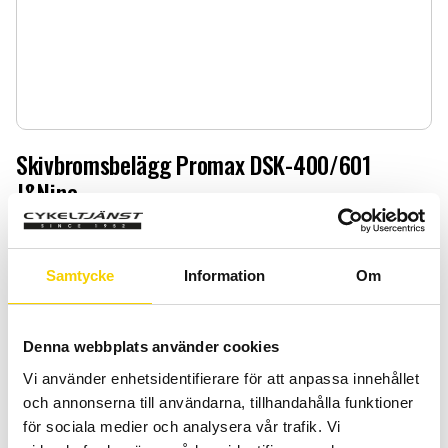
Skivbromsbelägg Promax DSK-400/601
J&Nine
Skivbromsbelägg Promax DSK-400/601 J&Nine
129
:-
Samtycke
Information
Om
Quantity
Add 
Denna webbplats använder cookies
-
+
Vi använder enhetsidentifierare för att anpassa innehållet
BUY
och annonserna till användarna, tillhandahålla funktioner
för sociala medier och analysera vår trafik. Vi