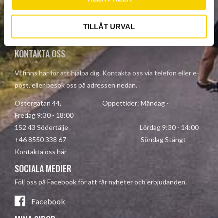
Your personal information is processed in accordance with our
TILLÅT URVAL
privacy policy
.
KONTAKTA OSS
Vi finns här för att hjälpa dig. Kontakta oss via telefon eller e-
post, eller besök oss på adressen nedan.
Östergatan 44, Öppettider: Måndag -
Fredag 9:30 - 18:00
152 43 Södertälje Lördag 9:30 - 14:00
+46 8550 338 67 Söndag Stängt
Kontakta oss här
SOCIALA MEDIER
Följ oss på Facebook för att får nyheter och erbjudanden.
Facebook