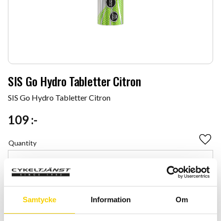
SIS Go Hydro Tabletter Citron
SIS Go Hydro Tabletter Citron
109
:-
Quantity
Add 
-
+
BUY
Samtycke
Information
Om
Certifierad cykelservice & Shimano Service Center