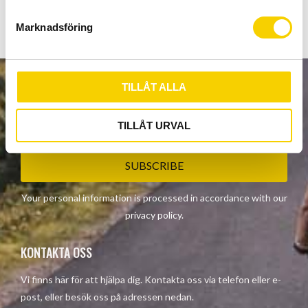
e
s
Marknadsföring
v
a
l
TILLÅT ALLA
NEWSLETTER
TILLÅT URVAL
SUBSCRIBE
Your personal information is processed in accordance with our
privacy policy
.
KONTAKTA OSS
Vi finns här för att hjälpa dig. Kontakta oss via telefon eller e-
post, eller besök oss på adressen nedan.