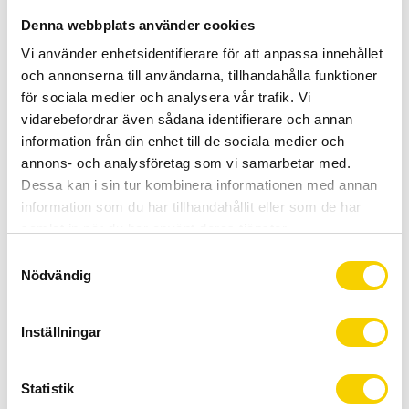
Allt inom cykel på ett ställe
Denna webbplats använder cookies
Kunnig personal och hög kundnöjdhet
Vi använder enhetsidentifierare för att anpassa innehållet
och annonserna till användarna, tillhandahålla funktioner
Stock status
6 pc. in stock
för sociala medier och analysera vår trafik. Vi
Article SKU
SIS005208
vidarebefordrar även sådana identifierare och annan
information från din enhet till de sociala medier och
annons- och analysföretag som vi samarbetar med.
Go Hydro Tabletter
Dessa kan i sin tur kombinera informationen med annan
1 tablett till 500ml vatten
information som du har tillhandahållit eller som de har
samlat in när du har använt deras tjänster.
Innehåller 20st tabletter
S
Varumärke: SIS
Nödvändig
a
Modell namn: GO Hydro
m
Smak: Citron, Berry, Cola+Koffein
t
Inställningar
Storlek: 4,5 g
y
Användning: Före/Under/Efter sport
c
k
Statistik
]]>