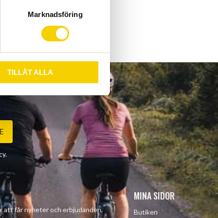
Marknadsföring
TILLÅT ALLA
E
cy
.
MINA SIDOR
r att får nyheter och erbjudanden.
Butiken