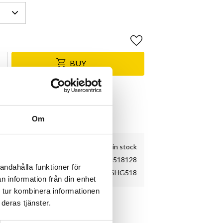
Add to favorites
BUY
& Shimano Service Center
e
kundnöjdhet
Om
8 pc. in stock
ECSHG518128
andahålla funktioner för
ECSHG518
n information från din enhet
 tur kombinera informationen
deras tjänster.
r slitstark