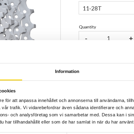
Quantity
-
+
Certifierad cykelservice 
Allt inom cykel på ett ställ
Kunnig personal och hög 
Information
Stock status
cookies
Article SKU
e för att anpassa innehållet och annonserna till användarna, tillh
Manufacturer article no
vår trafik. Vi vidarebefordrar även sådana identifierare och anna
nnons- och analysföretag som vi samarbetar med. Dessa kan i sin
har tillhandahållit eller som de har samlat in när du har använt 
Lägre vikt än HG50, och me