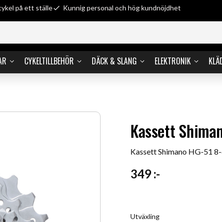
cykel på ett ställe
Kunnig personal och hög kundnöjdhet
AR
CYKELTILLBEHÖR
DÄCK & SLANG
ELEKTRONIK
KLÄ
Kassett Shiman
Kassett Shimano HG-51 8-
349
:-
Utväxling