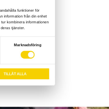
andahålla funktioner för
n information från din enhet
 tur kombinera informationen
s
deras tjänster.
3300
: CSHG50
Marknadsföring
imano
TILLÅT ALLA