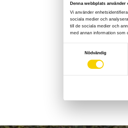
Denna webbplats använder 
Vi använder enhetsidentifierar
sociala medier och analysera 
till de sociala medier och a
med annan information som du 
S
Nödvändig
a
m
t
y
c
k
e
s
v
a
l