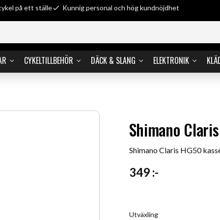
cykel på ett ställe
Kunnig personal och hög kundnöjdhet
AR
CYKELTILLBEHÖR
DÄCK & SLANG
ELEKTRONIK
KLÄ
Shimano Claris
Shimano Claris HG50 kasse
349
:-
Utväxling