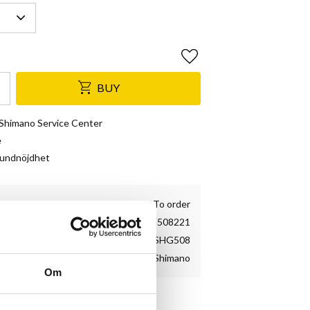
Add to favorites
BUY
& Shimano Service Center
e
kundnöjdhet
To order
ICSHG508221
ICSHG508
Shimano
Om
ssett HG50