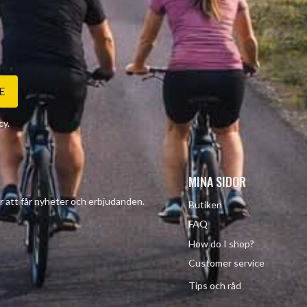
E
cy
.
MINA SIDOR
r att får nyheter och erbjudanden.
Butiken
FAQ
How do I shop?
Customer service
Tips och råd