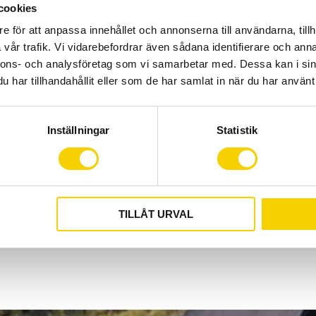
cookies
Specifikationer
e för att anpassa innehållet och annonserna till användarna, tillh
Varumärke: Shimano
vår trafik. Vi vidarebefordrar även sådana identifierare och anna
nnons- och analysföretag som vi samarbetar med. Dessa kan i sin
Shimano grupp: Clari
har tillhandahållit eller som de har samlat in när du har använt 
Shimano gruppkod: 
Shimano modellkod
Växlar: 8
Inställningar
Statistik
Shimano typ: HG
Show all products from Sh
TILLÅT URVAL