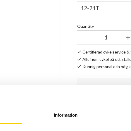
Quantity
-
+
Certifierad cykelservice 
Allt inom cykel på ett ställ
Kunnig personal och hög 
Stock status
Article SKU
Manufacturer article no
Manufacturer
Information
Shimano Claris 8 delad ka