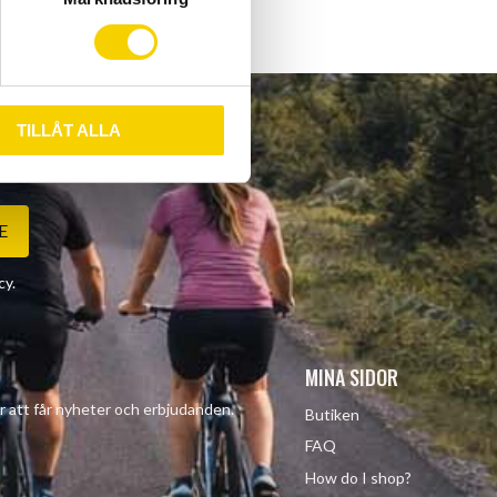
TILLÅT ALLA
E
cy
.
MINA SIDOR
r att får nyheter och erbjudanden.
Butiken
FAQ
How do I shop?