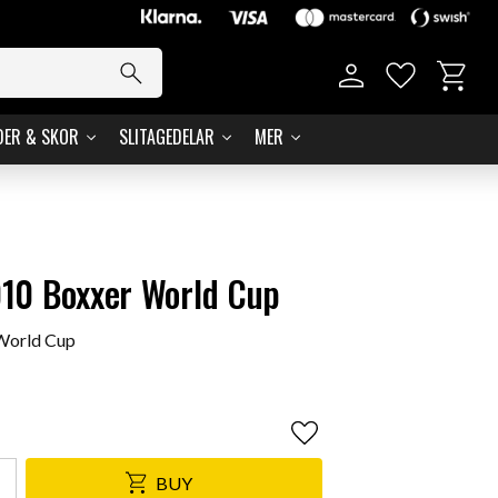
Basket
Favorites
DER & SKOR
SLITAGEDELAR
MER
2010 Boxxer World Cup
 World Cup
Add to favorites
BUY