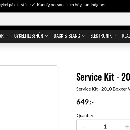
cykel på ett ställe
Kunnig personal och hög kundnöjdhet
AR
CYKELTILLBEHÖR
DÄCK & SLANG
ELEKTRONIK
KLÄ
Service Kit - 
Service Kit - 2010 Boxxer
649
:-
Quantity
-
+