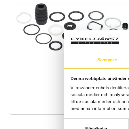
Samtycke
Denna webbplats använder 
Vi använder enhetsidentifierar
sociala medier och analysera 
till de sociala medier och a
med annan information som du 
S
Nödvändig
a