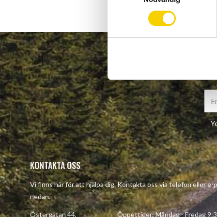
m
t
y
c
k
e
s
v
a
l
Yo
KONTAKTA OSS
Vi finns här för att hjälpa dig. Kontakta oss via telefon eller e
nedan.
Östergatan 44, Öppettider: Måndag - Fredag 9:30 