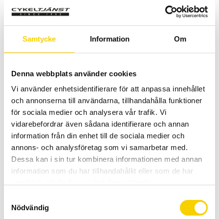
Färg
Samtycke
Information
Om
Denna webbplats använder cookies
Quantity
Add 
Vi använder enhetsidentifierare för att anpassa innehållet
-
+
och annonserna till användarna, tillhandahålla funktioner
för sociala medier och analysera vår trafik. Vi
BUY
vidarebefordrar även sådana identifierare och annan
information från din enhet till de sociala medier och
Certifierad cykelservice & Shimano Service Center
annons- och analysföretag som vi samarbetar med.
Allt inom cykel på ett ställe
Dessa kan i sin tur kombinera informationen med annan
Kunnig personal och hög kundnöjdhet
information som du har tillhandahållit eller som de har
samlat in när du har använt deras tjänster.
S
Stock status
1 pc. in stock
Nödvändig
a
Article SKU
2752026524006