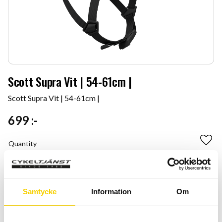
Scott Supra Vit | 54-61cm |
Scott Supra Vit | 54-61cm |
699
:-
Quantity
Add 
-
+
BUY
Samtycke
Information
Om
Certifierad cykelservice & Shimano Service Center