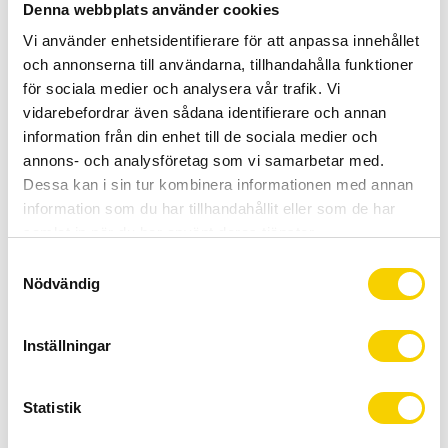
Allt inom cykel på ett ställe
Denna webbplats använder cookies
Kunnig personal och hög kundnöjdhet
Vi använder enhetsidentifierare för att anpassa innehållet
och annonserna till användarna, tillhandahålla funktioner
för sociala medier och analysera vår trafik. Vi
Stock status
To order
vidarebefordrar även sådana identifierare och annan
Article SKU
4108510002222
information från din enhet till de sociala medier och
Manufacturer
Scott
annons- och analysföretag som vi samarbetar med.
Dessa kan i sin tur kombinera informationen med annan
information som du har tillhandahållit eller som de har
SCOTT Supra är en mångsidig hjälm som kan användas både
samlat in när du har använt deras tjänster.
på vägen, grus eller flödande stigar.
S
Med en avtagbar skärm kan dess utseende enkelt ändras
Nödvändig
a
mellan väg- och MTB-stil.
m
Den har ett integrerat insektsnät som skyddar dig mot
t
Inställningar
flygande insekter.
y
c
k
Statistik
Show all products from Scott
e