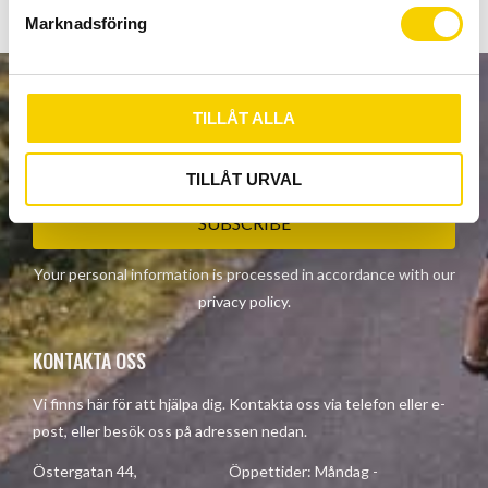
s
Marknadsföring
v
a
l
NEWSLETTER
TILLÅT ALLA
TILLÅT URVAL
SUBSCRIBE
Your personal information is processed in accordance with our
privacy policy
.
KONTAKTA OSS
Vi finns här för att hjälpa dig. Kontakta oss via telefon eller e-
post, eller besök oss på adressen nedan.
Östergatan 44, Öppettider: Måndag -