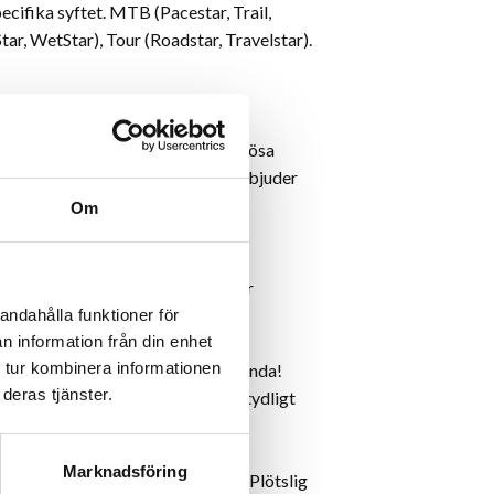
pecifika syftet. MTB (Pacestar, Trail,
ar, WetStar), Tour (Roadstar, Travelstar).
nglöst är framtidens teknik!
lopp eller touring. F?r alla ambitiösa
t det rätta valet. Slanglösa däck erbjuder
t, komfort, grepp och
Om
llan däck och slang. Detta minskar
andahålla funktioner för
n information från din enhet
 tur kombinera informationen
e lufttryck - utan att offra prestanda!
deras tjänster.
rdelar i komfort, men också? betydligt
ationer och på ojämna stigar.
Marknadsföring
et hög punkteringsbeståndighet. Plötslig