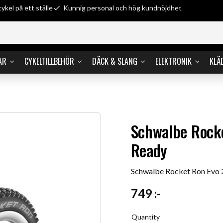
cykel på ett ställe
Kunnig personal och hög kundnöjdhet
AR
CYKELTILLBEHÖR
DÄCK & SLANG
ELEKTRONIK
KLÄ
Schwalbe Rocke
Ready
Schwalbe Rocket Ron Evo 
749
:-
Quantity