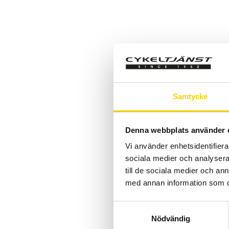
Samtycke
Denna webbplats använder 
Vi använder enhetsidentifierar
sociala medier och analysera 
till de sociala medier och a
med annan information som du 
S
Nödvändig
a