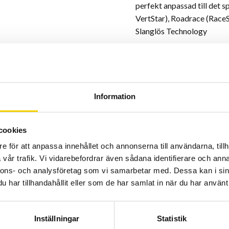
perfekt anpassad till det s
VertStar), Roadrace (RaceSt
Slanglös Technology
Vi på Schwalbe tror att Sla
Oavsett mountainbike, linje
sport cyklister är Slanglös
tydliga fördelar i hastighe
Information
punkteringsmotstånd.
cookies
Det finns ingen friktion me
rullmotståndet väsentligt.
e för att anpassa innehållet och annonserna till användarna, tillh
vår trafik. Vi vidarebefordrar även sådana identifierare och anna
nnons- och analysföretag som vi samarbetar med. Dessa kan i sin
Slanglöst kan köras vid lägr
har tillhandahållit eller som de har samlat in när du har använt 
Detta medför betydande fö
mer kontroll i kritiska situ
Inställningar
Statistik
Slanglösa system ger myck