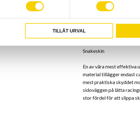
förlust av luft genom spräng
omöjligt. Samtidigt ett pu
tätningsvätska som tätar h
TILLÅT URVAL
Tubeles Easy. Den nya sta
Snakeskin
En av våra mest effektiva 
material tillägger endast c
mest praktiska skyddet mot
sidoväggen på lätta racingd
stor fördel för att slippa s