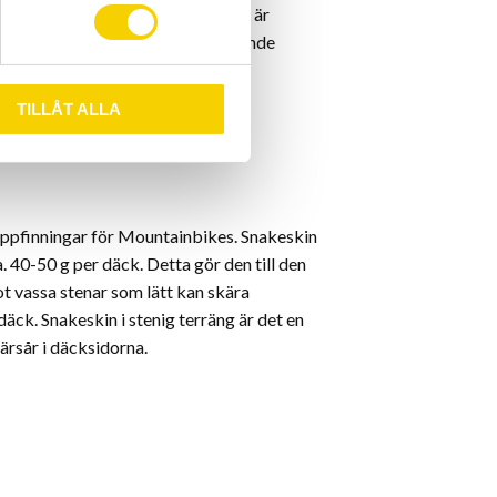
ning av slang eller ventil avsliten är
nktering skydd bestående av flytande
ål inom tiondelar av en sekund.
TILLÅT ALLA
ndarden för alla Evo MTB-däck.
uppfinningar för Mountainbikes. Snakeskin
a. 40-50 g per däck. Detta gör den till den
 vassa stenar som lätt kan skära
äck. Snakeskin i stenig terräng är det en
kärsår i däcksidorna.