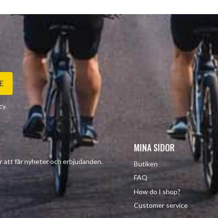
E
cy
.
MINA SIDOR
r att får nyheter och erbjudanden.
Butiken
FAQ
How do I shop?
Customer service