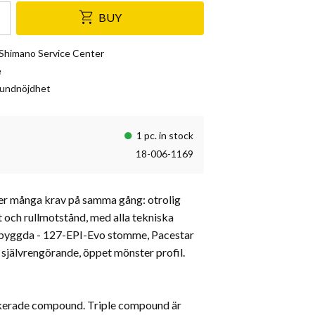
BUY
& Shimano Service Center
e
kundnöjdhet
1 pc. in stock
18-006-1169
ler många krav på samma gång: otrolig
 och rullmotstånd, med alla tekniska
inbyggda - 127-EPI-Evo stomme, Pacestar
självrengörande, öppet mönster profil.
ikerade compound. Triple compound är