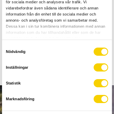
Allt inom cykel på ett ställe
för sociala medier och analysera vår trafik. Vi
Kunnig personal och hög kundnöjdhet
vidarebefordrar även sådana identifierare och annan
information från din enhet till de sociala medier och
annons- och analysföretag som vi samarbetar med.
Stock status
To order
Dessa kan i sin tur kombinera informationen med annan
Article SKU
2702010001222
information som du har tillhandahållit eller som de har
samlat in när du har använt deras tjänster.
S
Sadel med avlastande hål för cyklister med aggressiv
Nödvändig
a
kroppsvinkel. V2.0:an har sadelräls i ihålig CrMo för bra
m
hållbarhet och lågt pris. Passar bra till både MTB & Racer.
t
Inställningar
y
c
k
Statistik
e
s
NEWSLETTER
Marknadsföring
v
a
l