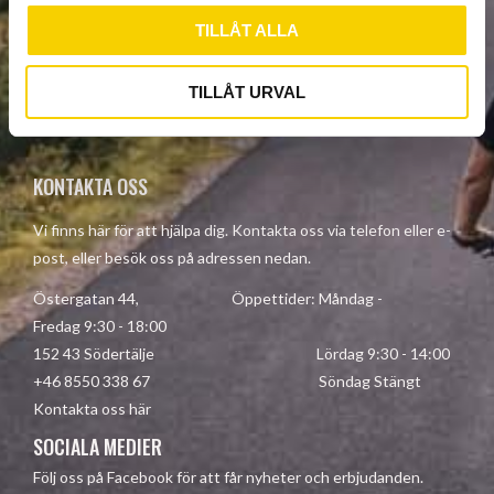
TILLÅT ALLA
SUBSCRIBE
TILLÅT URVAL
Your personal information is processed in accordance with our
privacy policy
.
KONTAKTA OSS
Vi finns här för att hjälpa dig. Kontakta oss via telefon eller e-
post, eller besök oss på adressen nedan.
Östergatan 44, Öppettider: Måndag -
Fredag 9:30 - 18:00
152 43 Södertälje Lördag 9:30 - 14:00
+46 8550 338 67 Söndag Stängt
Kontakta oss här
SOCIALA MEDIER
Följ oss på Facebook för att får nyheter och erbjudanden.