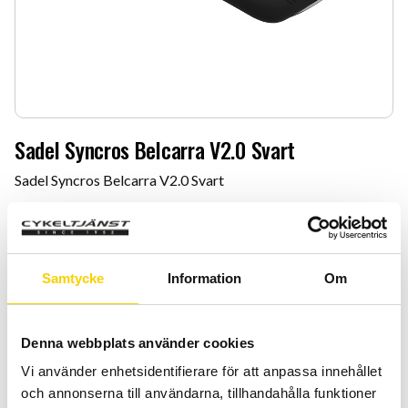
Sadel Syncros Belcarra V2.0 Svart
Sadel Syncros Belcarra V2.0 Svart
799
:-
Quantity
Add 
Samtycke
Information
Om
-
+
BUY
Denna webbplats använder cookies
Vi använder enhetsidentifierare för att anpassa innehållet
Certifierad cykelservice & Shimano Service Center
och annonserna till användarna, tillhandahålla funktioner