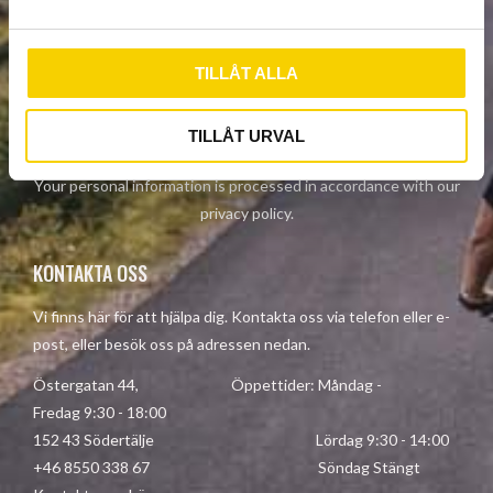
a
NEWSLETTER
l
TILLÅT ALLA
SUBSCRIBE
TILLÅT URVAL
Your personal information is processed in accordance with our
privacy policy
.
KONTAKTA OSS
Vi finns här för att hjälpa dig. Kontakta oss via telefon eller e-
post, eller besök oss på adressen nedan.
Östergatan 44, Öppettider: Måndag -
Fredag 9:30 - 18:00
152 43 Södertälje Lördag 9:30 - 14:00
+46 8550 338 67 Söndag Stängt