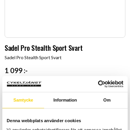
Sadel Pro Stealth Sport Svart
Sadel Pro Stealth Sport Svart
1 099
:-
Storlek
Samtycke
Information
Om
Denna webbplats använder cookies
Quantity
Add 
Vi använder enhetsidentifierare för att anpassa innehållet