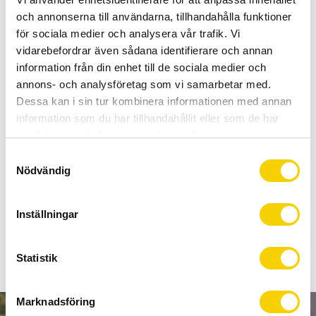
-
+
och annonserna till användarna, tillhandahålla funktioner
för sociala medier och analysera vår trafik. Vi
BUY
vidarebefordrar även sådana identifierare och annan
information från din enhet till de sociala medier och
Certifierad cykelservice & Shimano Service Center
annons- och analysföretag som vi samarbetar med.
Dessa kan i sin tur kombinera informationen med annan
Allt inom cykel på ett ställe
information som du har tillhandahållit eller som de har
Kunnig personal och hög kundnöjdhet
samlat in när du har använt deras tjänster.
S
Stock status
To order
Nödvändig
a
Article SKU
PRSA0196
m
Manufacturer article no
STEALTHSPORT
t
Inställningar
y
c
k
Statistik
e
s
Marknadsföring
v