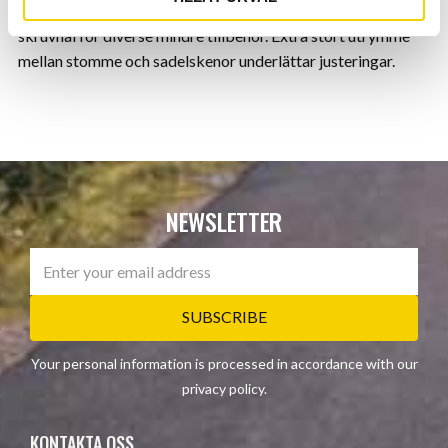
sadeln. Styv stomme med kolfiberförstärkningar och
skruvhål för diverse mindre tillbehör. Extra stort utrymme
mellan stomme och sadelskenor underlättar justeringar.
NEWSLETTER
SUBSCRIBE
Your personal information is processed in accordance with our
privacy policy
.
KONTAKTA OSS