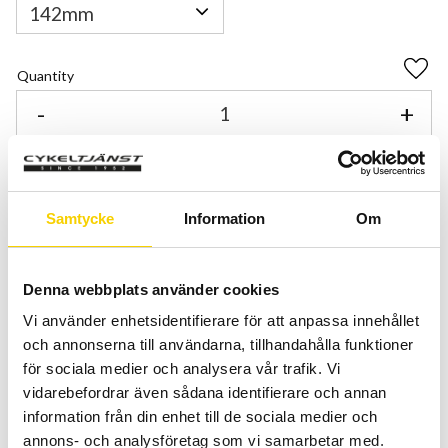
Quantity
Add 
-
+
BUY
Certifierad cykelservice & Shimano Service Center
Samtycke
Information
Om
Allt inom cykel på ett ställe
Kunnig personal och hög kundnöjdhet
Denna webbplats använder cookies
Vi använder enhetsidentifierare för att anpassa innehållet
Stock status
To order
och annonserna till användarna, tillhandahålla funktioner
Article SKU
PRSA0259
för sociala medier och analysera vår trafik. Vi
Manufacturer article no
GRIFFONMTB
vidarebefordrar även sådana identifierare och annan
information från din enhet till de sociala medier och
annons- och analysföretag som vi samarbetar med.
Med PRO's mycket genomtänkta sadelsortiment kommer