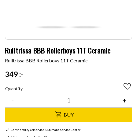
Rulltrissa BBB Rollerboys 11T Ceramic
Rulltrissa BBB Rollerboys 11T Ceramic
349
:-
Quantity
Add 
-
+
BUY
Certifierad cykelservice & Shimano Service Center