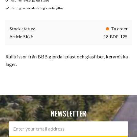
Allt inom cykel på ett ställe
Kunnig personal och hög kundnöjdhet
Stock status
To order
Article SKU
18-BDP-12S
Rulltrissor från BBB gjorda i plast och glasfiber, keramiska
lager.
NEWSLETTER