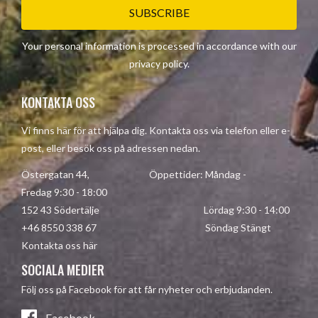
SUBSCRIBE
Your personal information is processed in accordance with our
privacy policy
.
KONTAKTA OSS
Vi finns här för att hjälpa dig. Kontakta oss via telefon eller e-
post, eller besök oss på adressen nedan.
Östergatan 44, Öppettider: Måndag -
Fredag 9:30 - 18:00
152 43 Södertälje Lördag 9:30 - 14:00
+46 8550 338 67 Söndag Stängt
Kontakta oss här
SOCIALA MEDIER
Följ oss på Facebook för att får nyheter och erbjudanden.
Facebook