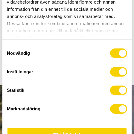
Allt inom cykel på ett ställe
vidarebefordrar även sådana identifierare och annan
Kunnig personal och hög kundnöjdhet
information från din enhet till de sociala medier och
annons- och analysföretag som vi samarbetar med.
Dessa kan i sin tur kombinera informationen med annan
Stock status
36 pc. in stock
information som du har tillhandahållit eller som de har
Article SKU
18-914-001
samlat in när du har använt deras tjänster.
S
Nödvändig
a
Klassisk reparationsask med 6 laglappar och solution.
m
t
Inställningar
y
c
k
Statistik
e
NEWSLETTER
s
Marknadsföring
v
a
l
SUBSCRIBE