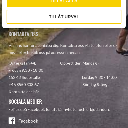
TILLÅT ALLA
Your personal information is processed in accordance with our
TILLÅT URVAL
privacy policy
.
KONTAKTA OSS
Vi finns här för att hjälpa dig. Kontakta oss via telefon eller e-
post, eller besök oss på adressen nedan.
Östergatan 44, Öppettider: Måndag -
Fredag 9:30 - 18:00
152 43 Södertälje Lördag 9:30 - 14:00
+46 8550 338 67 Söndag Stängt
Kontakta oss här
SOCIALA MEDIER
Följ oss på Facebook för att får nyheter och erbjudanden.
Facebook