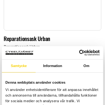
Reparationsask Urban
Reparationsask Urban
29
:-
Samtycke
Information
Om
Quantity
Add 
-
+
Denna webbplats använder cookies
BUY
Vi använder enhetsidentifierare för att anpassa innehållet
och annonserna till användarna, tillhandahålla funktioner
Certifierad cykelservice & Shimano Service Center
för sociala medier och analysera vår trafik. Vi