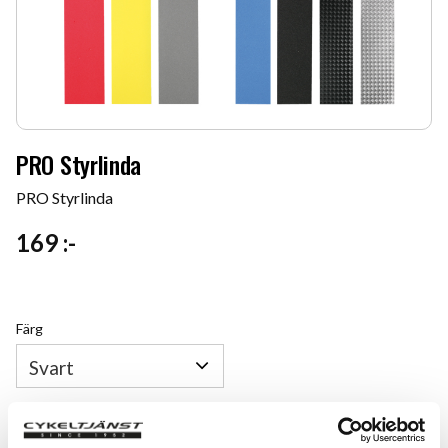
PRO Styrlinda
PRO Styrlinda
169
:-
Färg
Quantity
Add 