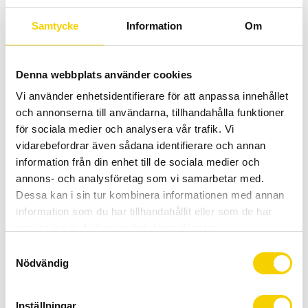
-
+
Samtycke
Information
Om
BUY
Denna webbplats använder cookies
Certifierad cykelservice & Shimano Service Center
Vi använder enhetsidentifierare för att anpassa innehållet
Allt inom cykel på ett ställe
och annonserna till användarna, tillhandahålla funktioner
Kunnig personal och hög kundnöjdhet
för sociala medier och analysera vår trafik. Vi
vidarebefordrar även sådana identifierare och annan
Stock status
2 pc. in stock
information från din enhet till de sociala medier och
Article SKU
PRTA0001
annons- och analysföretag som vi samarbetar med.
Dessa kan i sin tur kombinera informationen med annan
Manufacturer article no
PRTA00
information som du har tillhandahållit eller som de har
samlat in när du har använt deras tjänster.
PRO styrlinda i PU material är en lättviktslinda till
S
racerstyren som är lätt att linda och finns i olika färger.
Nödvändig
a
m
Färg: Svart,Vit,Gul,Blå,Grå,Röd
t
Inställningar