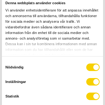
Denna webbplats använder cookies
BUY
Vi använder enhetsidentifierare för att anpassa innehållet
och annonserna till användarna, tillhandahålla funktioner
Certifierad cykelservice & Shimano Service Center
för sociala medier och analysera vår trafik. Vi
Allt inom cykel på ett ställe
vidarebefordrar även sådana identifierare och annan
Kunnig personal och hög kundnöjdhet
information från din enhet till de sociala medier och
annons- och analysföretag som vi samarbetar med.
Stock status
To order
Dessa kan i sin tur kombinera informationen med annan
information som du har tillhandahållit eller som de har
Article SKU
PTFR3C
samlat in när du har använt deras tjänster.
S
Park Tool FR-3
Nödvändig
a
m
Verktyg tillverkat i härdat stål. Tunn godstjocklek gör att
t
verktyget passar i de flesta nav. Passar alla Sun Tour
Inställningar
y
fyratänders/klackars frikransar från 1986.
c
k
Statistik
e