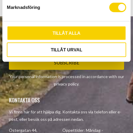
s
Marknadsföring
v
a
l
NEWSLETTER
TILLÅT ALLA
TILLÅT URVAL
SUBSCRIBE
Your personal information is processed in accordance with our
privacy policy
.
KONTAKTA OSS
Vi finns här för att hjälpa dig. Kontakta oss via telefon eller e-
post, eller besök oss på adressen nedan.
Östergatan 44, Öppettider: Måndag -