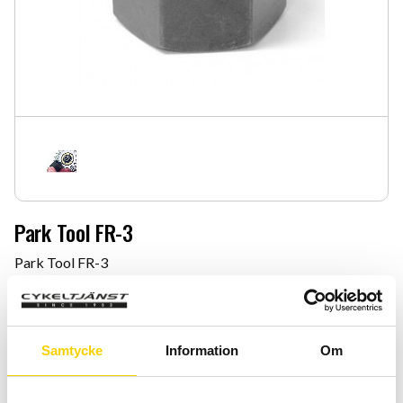
Park Tool FR-3
Park Tool FR-3
269
:-
Quantity
Add 
Samtycke
Information
Om
-
+