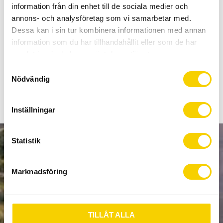
Allt inom cykel på ett ställe
information från din enhet till de sociala medier och
Kunnig personal och hög kundnöjdhet
annons- och analysföretag som vi samarbetar med.
Dessa kan i sin tur kombinera informationen med annan
information som du har tillhandahållit eller som de har
Stock status
To order
samlat in när du har använt deras tjänster.
Article SKU
90347
S
Nödvändig
a
m
t
Inställningar
y
c
k
Statistik
NEWSLETTER
e
s
Marknadsföring
v
a
l
SUBSCRIBE
TILLÅT ALLA