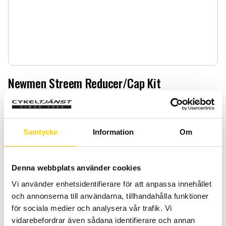
Newmen Streem Reducer/Cap Kit
Newmen Streem Reducer/Cap Kit
59
:-
Samtycke
Information
Om
Quantity
Add 
-
+
Denna webbplats använder cookies
Vi använder enhetsidentifierare för att anpassa innehållet
BUY
och annonserna till användarna, tillhandahålla funktioner
för sociala medier och analysera vår trafik. Vi
Certifierad cykelservice & Shimano Service Center
vidarebefordrar även sådana identifierare och annan