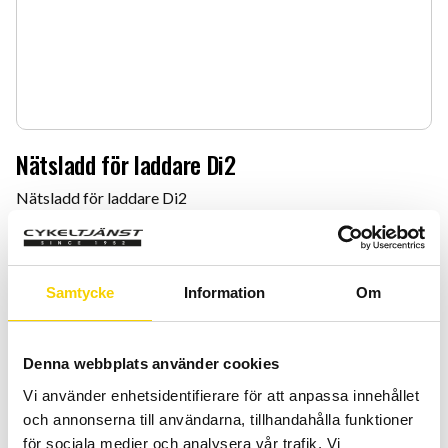
Nätsladd för laddare Di2
Nätsladd för laddare Di2
199
:-
Quantity
Add 
Samtycke
Information
Om
-
+
Denna webbplats använder cookies
BUY
Vi använder enhetsidentifierare för att anpassa innehållet
och annonserna till användarna, tillhandahålla funktioner
Certifierad cykelservice & Shimano Service Center
för sociala medier och analysera vår trafik. Vi