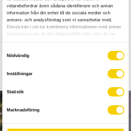
Allt inom cykel på ett ställe
vidarebefordrar även sådana identifierare och annan
Kunnig personal och hög kundnöjdhet
information från din enhet till de sociala medier och
annons- och analysföretag som vi samarbetar med.
Dessa kan i sin tur kombinera informationen med annan
Stock status
To order
information som du har tillhandahållit eller som de har
Article SKU
ISMBCC11
samlat in när du har använt deras tjänster.
S
SHIMANO STEPS BCC1-batteriladdarsladd är tillgänglig
Nödvändig
a
med en mängd olika landsspecifika kontakter.
m
t
Inställningar
y
c
k
Statistik
e
NEWSLETTER
s
Marknadsföring
v
a
l