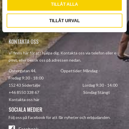
TILLÅT ALLA
SUBSCRIBE
Your personal information is processed in accordance with our
TILLÅT URVAL
privacy policy
.
KONTAKTA OSS
Vi finns här för att hjälpa dig. Kontakta oss via telefon eller e-
post, eller besök oss på adressen nedan.
Östergatan 44, Öppettider: Måndag -
Fredag 9:30 - 18:00
152 43 Södertälje Lördag 9:30 - 14:00
+46 8550 338 67 Söndag Stängt
Kontakta oss här
SOCIALA MEDIER
Följ oss på Facebook för att får nyheter och erbjudanden.
Facebook