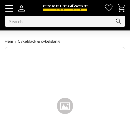
Favorit
Basket
Menu
Hem
Cykeldäck & cykelslang