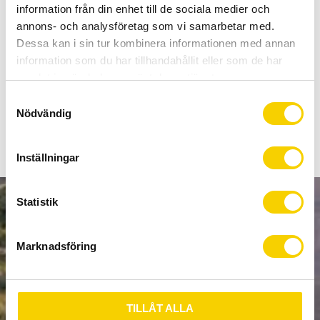
Allt inom cykel på ett ställe
information från din enhet till de sociala medier och
Kunnig personal och hög kundnöjdhet
annons- och analysföretag som vi samarbetar med.
Dessa kan i sin tur kombinera informationen med annan
information som du har tillhandahållit eller som de har
Stock status
2 pc. in stock
samlat in när du har använt deras tjänster.
Article SKU
18-156-52
S
Nödvändig
a
m
t
Inställningar
y
c
k
Statistik
NEWSLETTER
e
s
Marknadsföring
v
a
l
SUBSCRIBE
TILLÅT ALLA