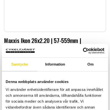
Maxxis Ikon 26x2.20 | 57-559mm |
Maxxis Ikon 26x2.20 | 57-559mm |
399
:-
Samtycke
Information
Om
Quantity
Add 
-
+
Denna webbplats använder cookies
Vi använder enhetsidentifierare för att anpassa innehållet
BUY
och annonserna till användarna, tillhandahålla funktioner
för sociala medier och analysera vår trafik. Vi
Certifierad cykelservice & Shimano Service Center
vidarebefordrar även sådana identifierare och annan