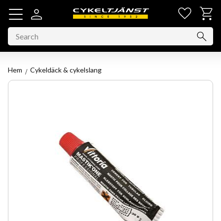
Favorit
Basket
Menu
Hem
Cykeldäck & cykelslang