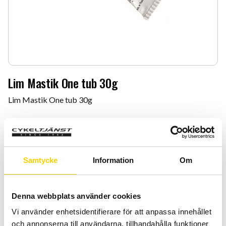
Lim Mastik One tub 30g
Lim Mastik One tub 30g
39
:-
Quantity
Add 
Samtycke
Information
Om
-
+
BUY
Denna webbplats använder cookies
Vi använder enhetsidentifierare för att anpassa innehållet
Certifierad cykelservice & Shimano Service Center
och annonserna till användarna, tillhandahålla funktioner