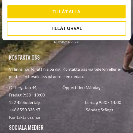
l
TILLÅT ALLA
SUBSCRIBE
TILLÅT URVAL
Your personal information is processed in accordance with our
privacy policy
.
KONTAKTA OSS
Vi finns här för att hjälpa dig. Kontakta oss via telefon eller e-
post, eller besök oss på adressen nedan.
Östergatan 44, Öppettider: Måndag -
Fredag 9:30 - 18:00
152 43 Södertälje Lördag 9:30 - 14:00
+46 8550 338 67 Söndag Stängt
Kontakta oss här
SOCIALA MEDIER