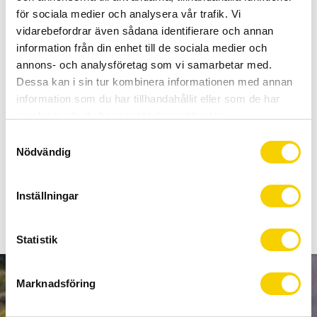
Allt inom cykel på ett ställe
för sociala medier och analysera vår trafik. Vi
Kunnig personal och hög kundnöjdhet
vidarebefordrar även sådana identifierare och annan
information från din enhet till de sociala medier och
annons- och analysföretag som vi samarbetar med.
Stock status
9 pc. in stock
Dessa kan i sin tur kombinera informationen med annan
Article SKU
1115MO1230222BX
information som du har tillhandahållit eller som de har
samlat in när du har använt deras tjänster.
Vittoria Mastik`one tublim
S
Nödvändig
a
30g
m
t
Inställningar
y
c
k
Statistik
e
s
Marknadsföring
NEWSLETTER
v
a