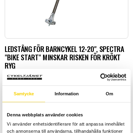
LEDSTÅNG FÖR BARNCYKEL 12-20", SPECTRA
"BIKE START" MINSKAR RISKEN FÖR KRÖKT
RYG
LEDSTÅNG FÖR BARNCYKEL 12-20", SPECTRA "BIKE
START" MINSKAR RISKEN FÖR KRÖKT RYG
Samtycke
Information
Om
269
:-
Quantity
Add 
Denna webbplats använder cookies
-
+
Vi använder enhetsidentifierare för att anpassa innehållet
och annonserna till användarna, tillhandahålla funktioner