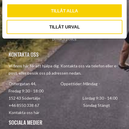
l
TILLÅT ALLA
SUBSCRIBE
TILLÅT URVAL
Your personal information is processed in accordance with our
privacy policy
.
KONTAKTA OSS
Vi finns här för att hjälpa dig. Kontakta oss via telefon eller e-
post, eller besök oss på adressen nedan.
Östergatan 44, Öppettider: Måndag -
Fredag 9:30 - 18:00
152 43 Södertälje Lördag 9:30 - 14:00
+46 8550 338 67 Söndag Stängt
Kontakta oss här
SOCIALA MEDIER