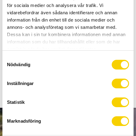
BUY
för sociala medier och analysera vår trafik. Vi
vidarebefordrar även sådana identifierare och annan
Certifierad cykelservice & Shimano Service Center
information från din enhet till de sociala medier och
Allt inom cykel på ett ställe
annons- och analysföretag som vi samarbetar med.
Kunnig personal och hög kundnöjdhet
Dessa kan i sin tur kombinera informationen med annan
information som du har tillhandahållit eller som de har
samlat in när du har använt deras tjänster.
Stock status
To order
S
Article SKU
C8150001
Nödvändig
a
Manufacturer article no
SUPPORT WHEELS
m
t
Inställningar
y
c
k
Statistik
e
s
Marknadsföring
NEWSLETTER
v
a