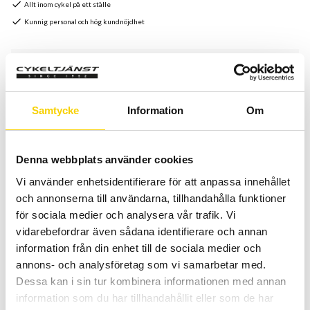
Allt inom cykel på ett ställe
Kunnig personal och hög kundnöjdhet
Stock status
1 pc. in stock
Article SKU
91039793
Manufacturer
Polar
Samtycke
Information
Om
Kéo
Power är
ett måste
innovation för
ambitiösa
cyklister
Denna webbplats använder cookies
som vill
nå sin
maximala potential
.
Vi använder enhetsidentifierare för att anpassa innehållet
och annonserna till användarna, tillhandahålla funktioner
Polar
P5
power
sändare
och LOOK
Keo
Power-
pedaler
för sociala medier och analysera vår trafik. Vi
utgör tillsammans
den allra första
systemet med
vidarebefordrar även sådana identifierare och annan
effektmätning
integrerat i
pedalerna.
Lätt
att montera
och
information från din enhet till de sociala medier och
växla
mellan
cyklarna
.
varje pedal
kommer
med
åtta
annons- och analysföretag som vi samarbetar med.
inbyggda
mätare
för
extrem
precision i
effektmätning
.
De
Dessa kan i sin tur kombinera informationen med annan
två
power
sändarna
skickar
data
från sensorerna
direkt till
information som du har tillhandahållit eller som de har
en kompatibel
Polar cykeldator
på cykeln
.