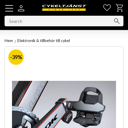
Favorit
Basket
Menu
Hem
Elektronik & tillbehör till cykel
39
%