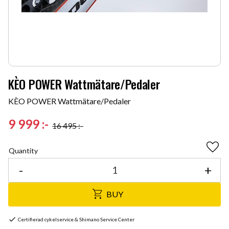
KÈO POWER Wattmätare/Pedaler
KÈO POWER Wattmätare/Pedaler
Reduced price:
9 999
:-
16 495
:-
Original price:
Quantity
Add 
-
+
BUY
Certifierad cykelservice & Shimano Service Center