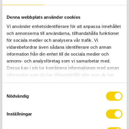
Allt inom cykel på ett ställe
Kunnig personal och hög kundnöjdhet
Denna webbplats använder cookies
Vi använder enhetsidentifierare för att anpassa innehållet
Stock status
To order
och annonserna till användarna, tillhandahålla funktioner
Article SKU
89.2711.114.105
för sociala medier och analysera vår trafik. Vi
Manufacturer
SRAM
vidarebefordrar även sådana identifierare och annan
information från din enhet till de sociala medier och
Märke SRAM
annons- och analysföretag som vi samarbetar med.
Post typ Chain
Dessa kan i sin tur kombinera informationen med annan
information som du har tillhandahållit eller som de har
Artikelnamn PC-1071
samlat in när du har använt deras tjänster.
Beskrivning Hollow stift, krom härdad
Delning 10sp
S
Nödvändig
114 länkar
a
Lås Powerlock
m
Behandling Nickel pläterad
t
Inställningar
Grupp X9 / Force
y
c
Grupp comp - SRAM 10 delad MTB Road