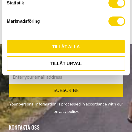
k
Statistik
Grupp comp - övrigt Shimano 10 delad
e
s
Marknadsföring
Show all products from SRAM
v
a
l
TILLÅT ALLA
NEWSLETTER
TILLÅT URVAL
SUBSCRIBE
Your personal information is processed in accordance with our
privacy policy
.
KONTAKTA OSS