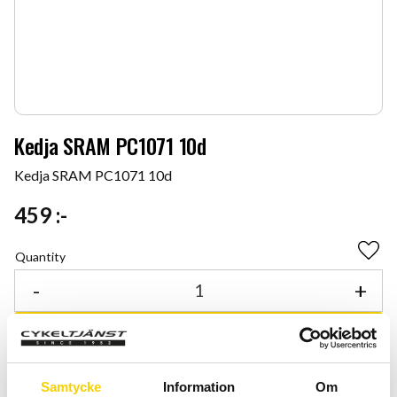
Kedja SRAM PC1071 10d
Kedja SRAM PC1071 10d
459
:-
Quantity
Add 
-
+
BUY
Certifierad cykelservice & Shimano Service Center
Samtycke
Information
Om