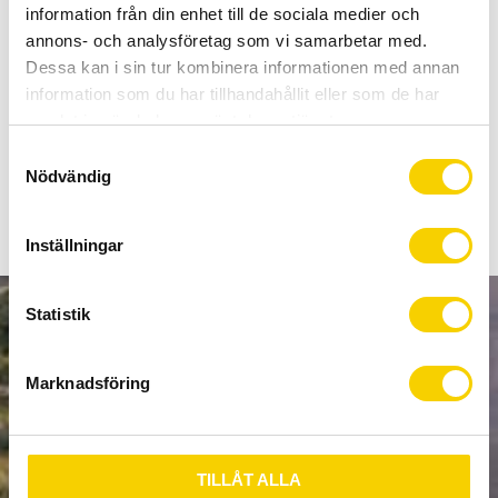
Allt inom cykel på ett ställe
information från din enhet till de sociala medier och
Kunnig personal och hög kundnöjdhet
annons- och analysföretag som vi samarbetar med.
Dessa kan i sin tur kombinera informationen med annan
information som du har tillhandahållit eller som de har
Stock status
2 pc. in stock
samlat in när du har använt deras tjänster.
Article SKU
87.2745.114.105
S
Nödvändig
a
m
t
Inställningar
y
c
k
Statistik
NEWSLETTER
e
s
Marknadsföring
v
a
l
SUBSCRIBE
TILLÅT ALLA