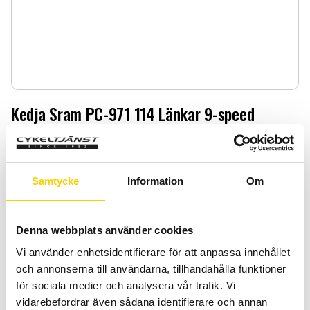
Kedja Sram PC-971 114 Länkar 9-speed
Kedja Sram PC-971 114 Länkar 9-speed
299
:-
Samtycke
Information
Om
Quantity
Add 
-
+
Denna webbplats använder cookies
Vi använder enhetsidentifierare för att anpassa innehållet
BUY
och annonserna till användarna, tillhandahålla funktioner
för sociala medier och analysera vår trafik. Vi
Certifierad cykelservice & Shimano Service Center
vidarebefordrar även sådana identifierare och annan