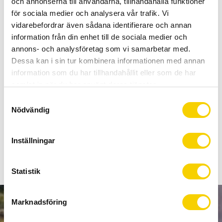
och annonserna till användarna, tillhandahålla funktioner
Allt inom cykel på ett ställe
för sociala medier och analysera vår trafik. Vi
Kunnig personal och hög kundnöjdhet
vidarebefordrar även sådana identifierare och annan
information från din enhet till de sociala medier och
Stock status
9 pc. in stock
annons- och analysföretag som vi samarbetar med.
Article SKU
00.2518.030.011
Dessa kan i sin tur kombinera informationen med annan
Manufacturer
SRAM
information som du har tillhandahållit eller som de har
samlat in när du har använt deras tjänster.
S
Kedja som passar Sram Eagle 12 delat. Kedjelås följer med i
Nödvändig
a
förpackningen.
m
t
Inställningar
Show all products from SRAM
y
c
k
Statistik
e
s
Marknadsföring
v
NEWSLETTER
a