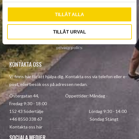
l
TILLÅT ALLA
SUBSCRIBE
TILLÅT URVAL
Your personal information is processed in accordance with our
privacy policy
.
KONTAKTA OSS
Vi finns här för att hjälpa dig. Kontakta oss via telefon eller e-
post, eller besök oss på adressen nedan.
Östergatan 44, Öppettider: Måndag -
Fredag 9:30 - 18:00
152 43 Södertälje Lördag 9:30 - 14:00
+46 8550 338 67 Söndag Stängt
Kontakta oss här
SOCIALA MEDIER