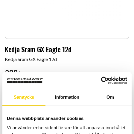
Kedja Sram GX Eagle 12d
Kedja Sram GX Eagle 12d
399
:-
Quantity
Add 
-
+
Samtycke
Information
Om
BUY
Denna webbplats använder cookies
Certifierad cykelservice & Shimano Service Center
Vi använder enhetsidentifierare för att anpassa innehållet