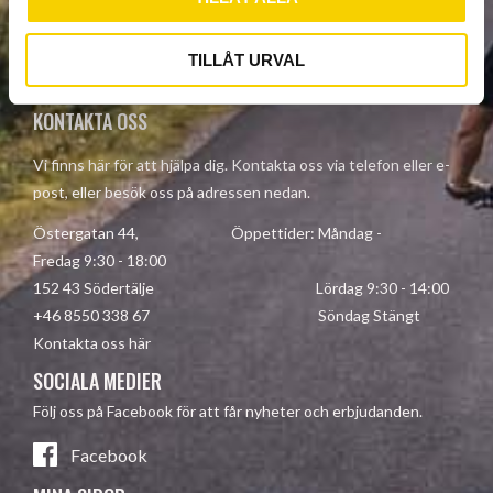
Your personal information is processed in accordance with our
TILLÅT URVAL
privacy policy
.
KONTAKTA OSS
Vi finns här för att hjälpa dig. Kontakta oss via telefon eller e-
post, eller besök oss på adressen nedan.
Östergatan 44, Öppettider: Måndag -
Fredag 9:30 - 18:00
152 43 Södertälje Lördag 9:30 - 14:00
+46 8550 338 67 Söndag Stängt
Kontakta oss här
SOCIALA MEDIER
Följ oss på Facebook för att får nyheter och erbjudanden.
Facebook