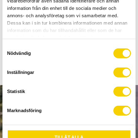
vidarebefordrar även sådana identifierare och annan
Certifierad cykelservice & Shimano Service Center
information från din enhet till de sociala medier och
Allt inom cykel på ett ställe
annons- och analysföretag som vi samarbetar med.
Kunnig personal och hög kundnöjdhet
Dessa kan i sin tur kombinera informationen med annan
information som du har tillhandahållit eller som de har
Stock status
1 pc. in stock
samlat in när du har använt deras tjänster.
Article SKU
18-625-430
S
Nödvändig
a
m
t
Inställningar
y
c
k
Statistik
e
NEWSLETTER
s
Marknadsföring
v
a
l
SUBSCRIBE
TILLÅT ALLA