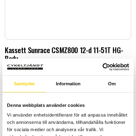
Kassett Sunrace CSMZ800 12-d 11-51T HG-
Body
Kassett Sunrace CSMZ800 12-d 11-51T HG-Body
1 299
:-
Samtycke
Information
Om
Quantity
Add 
Denna webbplats använder cookies
-
+
Vi använder enhetsidentifierare för att anpassa innehållet
BUY
och annonserna till användarna, tillhandahålla funktioner
för sociala medier och analysera vår trafik. Vi