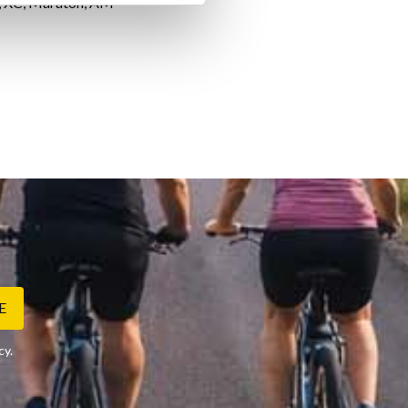
, XC, Maraton, AM
E
cy
.