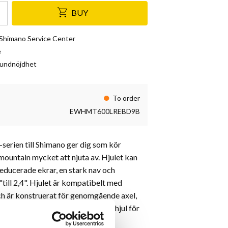
BUY
& Shimano Service Center
e
kundnöjdhet
To order
EWHMT600LREBD9B
serien till Shimano ger dig som kör
mountain mycket att njuta av. Hjulet kan
reducerade ekrar, en stark nav och
till 2,4". Hjulet är kompatibelt med
h är konstruerat för genomgående axel,
kelt att hantera. Detta är ett bra hjul för