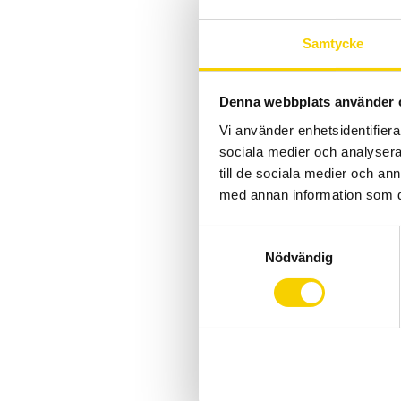
Samtycke
Denna webbplats använder 
Vi använder enhetsidentifierar
sociala medier och analysera 
till de sociala medier och a
med annan information som du 
S
Nödvändig
a
m
t
y
c
k
e