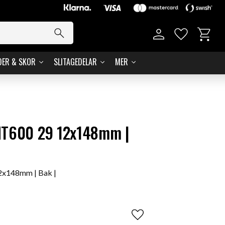
Basket
Favorites
DER & SKOR
SLITAGEDELAR
MER
MT600 29 12x148mm |
2x148mm | Bak |
Add to favorites