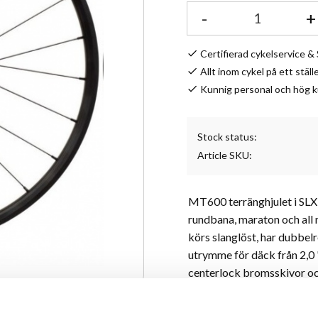
-
+
Certifierad cykelservice 
Allt inom cykel på ett ställ
Kunnig personal och hög 
Stock status
Article SKU
MT600 terränghjulet i SLX-
rundbana, maraton och all 
körs slanglöst, har dubbel
utrymme för däck från 2,0 "
centerlock bromsskivor oc
vilket är både säkert och en
mountainbike!