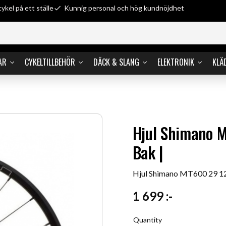
cykel på ett ställe
Kunnig personal och hög kundnöjdhet
AR
CYKELTILLBEHÖR
DÄCK & SLANG
ELEKTRONIK
KLÄ
Hjul Shimano 
Bak |
Hjul Shimano MT600 29 1
1 699
:-
Quantity