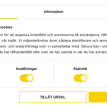
Specifikationer:
Information
Färg: Svart
cookies
Hjulstorlek: 622x24
e för att anpassa innehållet och annonserna till användarna, tillh
Rekommenderad däck
vår trafik. Vi vidarebefordrar även sådana identifierare och anna
Material - fälg: Ano
nnons- och analysföretag som vi samarbetar med. Dessa kan i sin
Material - nav: Anod
har tillhandahållit eller som de har samlat in när du har använt 
Fälgtyp: Clincher, T
Fälgbredd: Inre: 24 
Fälghöjd: 21 mm
Inställningar
Statistik
Ekrar: 24 stk, korsad
(2.0 - 1.8 - 2.0)
Bromstyp: Skivbrom
Skivbromsfäste: Ce
Bromsbana - materi
TILLÅT URVAL
Frihjulsbody: 9/10/