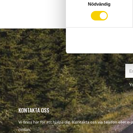
Nödvändig
a
m
t
y
c
k
e
s
v
a
l
Yo
KONTAKTA OSS
Vi finns här för att hjälpa dig. Kontakta oss via telefon eller e
nedan.