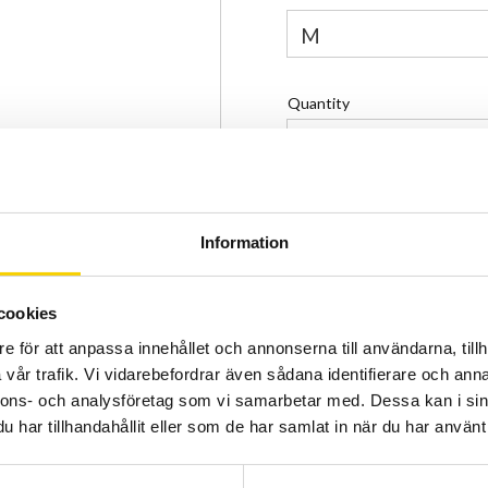
Quantity
-
+
Certifierad cykelservice 
Allt inom cykel på ett ställ
Information
Kunnig personal och hög 
cookies
Stock status
e för att anpassa innehållet och annonserna till användarna, tillh
Article SKU
vår trafik. Vi vidarebefordrar även sådana identifierare och anna
Manufacturer article no
nnons- och analysföretag som vi samarbetar med. Dessa kan i sin
har tillhandahållit eller som de har samlat in när du har använt 