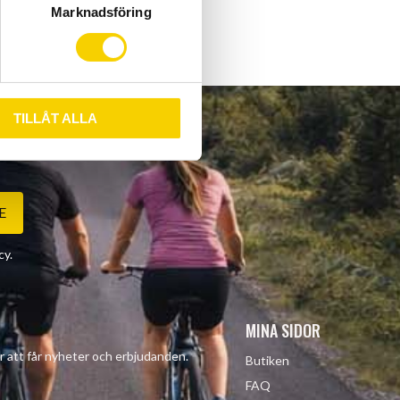
Marknadsföring
TILLÅT ALLA
E
cy
.
MINA SIDOR
r att får nyheter och erbjudanden.
Butiken
FAQ