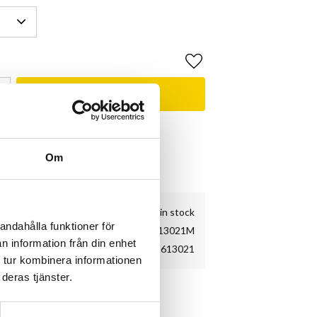
Add to favorites
BUY
& Shimano Service Center
e
Om
kundnöjdhet
2 pc. in stock
andahålla funktioner för
11111613021M
n information från din enhet
11111613021
 tur kombinera informationen
deras tjänster.