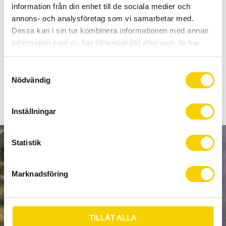
Allt inom cykel på ett ställe
information från din enhet till de sociala medier och
Kunnig personal och hög kundnöjdhet
annons- och analysföretag som vi samarbetar med.
Dessa kan i sin tur kombinera informationen med annan
information som du har tillhandahållit eller som de har
Stock status
To order
samlat in när du har använt deras tjänster.
Article SKU
911716
S
Nödvändig
a
m
t
Inställningar
y
c
k
Statistik
NEWSLETTER
e
s
Marknadsföring
v
a
l
SUBSCRIBE
TILLÅT ALLA