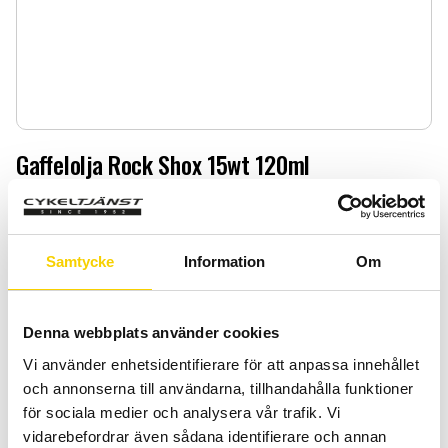
Gaffelolja Rock Shox 15wt 120ml
Gaffelolja Rock Shox 15wt 120ml
69
:-
Samtycke
Information
Om
Quantity
Add 
-
+
Denna webbplats använder cookies
Vi använder enhetsidentifierare för att anpassa innehållet
BUY
och annonserna till användarna, tillhandahålla funktioner
för sociala medier och analysera vår trafik. Vi
Certifierad cykelservice & Shimano Service Center
vidarebefordrar även sådana identifierare och annan