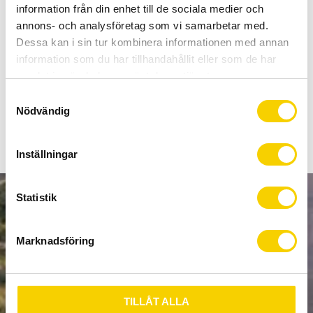
Allt inom cykel på ett ställe
information från din enhet till de sociala medier och
Kunnig personal och hög kundnöjdhet
annons- och analysföretag som vi samarbetar med.
Dessa kan i sin tur kombinera informationen med annan
information som du har tillhandahållit eller som de har
Stock status
To order
samlat in när du har använt deras tjänster.
Article SKU
11.4315.021.040
S
Nödvändig
a
m
t
Inställningar
y
c
k
Statistik
NEWSLETTER
e
s
Marknadsföring
v
a
l
SUBSCRIBE
TILLÅT ALLA