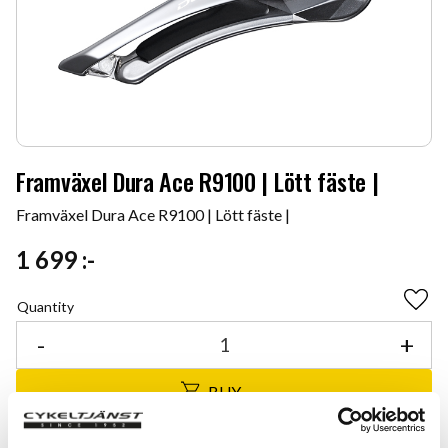
Framväxel Dura Ace R9100 | Lött fäste |
Framväxel Dura Ace R9100 | Lött fäste |
1 699
:-
Quantity
Add 
-
+
BUY
Certifierad cykelservice & Shimano Service Center