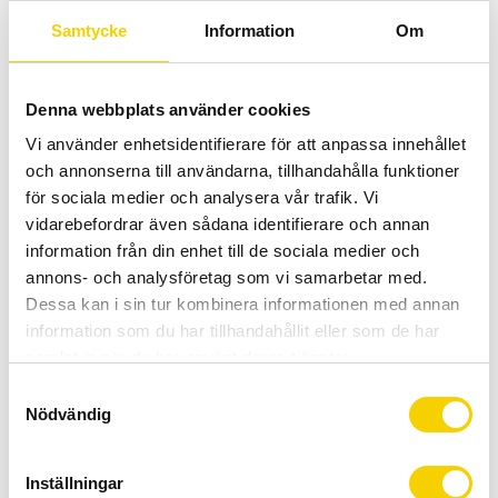
Allt inom cykel på ett ställe
Samtycke
Information
Om
Kunnig personal och hög kundnöjdhet
Denna webbplats använder cookies
Stock status
To order
Vi använder enhetsidentifierare för att anpassa innehållet
Article SKU
IFDR9100F
och annonserna till användarna, tillhandahålla funktioner
Manufacturer
Shimano
för sociala medier och analysera vår trafik. Vi
vidarebefordrar även sådana identifierare och annan
information från din enhet till de sociala medier och
Shimano nöjer sig inte med att redan ha designat den bästa
annons- och analysföretag som vi samarbetar med.
framväxeln utan med nya Dura-Ace R9100
Dessa kan i sin tur kombinera informationen med annan
tar man flera steg till mot den optimala framväxeln. Genom
information som du har tillhandahållit eller som de har
en ny Toggle design på länken i framväxeln
samlat in när du har använt deras tjänster.
har man minskat friktionen avsevärt och minskat den kraft
S
Nödvändig
som behövs för att flytta kedjan mellan dreven.
a
m
Tillsammans med de nya reglagen blir växelrörelsen kortare
t
Inställningar
och mer naturlig, snabbare och kräver mindre kraft.