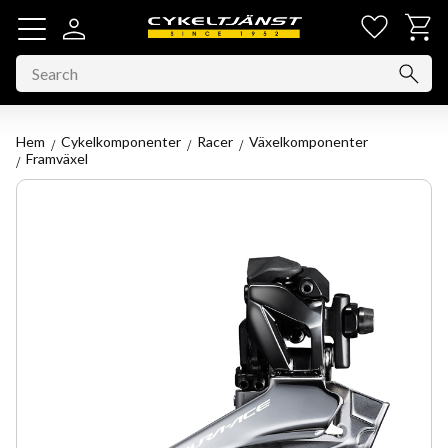
Favorit
Basket
Menu
Hem
Cykelkomponenter
Racer
Växelkomponenter
Framväxel