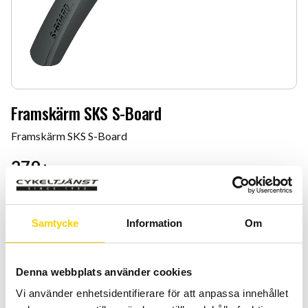
Framskärm SKS S-Board
Framskärm SKS S-Board
279
:-
Quantity
Add 
-
+
Samtycke
Information
Om
BUY
Denna webbplats använder cookies
Certifierad cykelservice & Shimano Service Center
Vi använder enhetsidentifierare för att anpassa innehållet