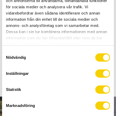
och annonserna till användarna, tillhandahålla funktioner
Allt inom cykel på ett ställe
för sociala medier och analysera vår trafik. Vi
Kunnig personal och hög kundnöjdhet
vidarebefordrar även sådana identifierare och annan
information från din enhet till de sociala medier och
Stock status
5 pc. in stock
annons- och analysföretag som vi samarbetar med.
Article SKU
C8250048
Dessa kan i sin tur kombinera informationen med annan
Manufacturer
SKS
information som du har tillhandahållit eller som de har
samlat in när du har använt deras tjänster.
S
En smart clip-on framskärm för racer, cyclocross, hybrid,
Nödvändig
a
gravelcyklar. Passar upp till 38mm däck.
m
t
Inställningar
Show all products from SKS
y
c
k
Statistik
e
s
Marknadsföring
v
NEWSLETTER
a