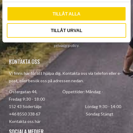
l
TILLÅT ALLA
SUBSCRIBE
TILLÅT URVAL
Your personal information is processed in accordance with our
privacy policy
.
KONTAKTA OSS
Vi finns här för att hjälpa dig. Kontakta oss via telefon eller e-
post, eller besök oss på adressen nedan.
Östergatan 44, Öppettider: Måndag -
Fredag 9:30 - 18:00
152 43 Södertälje Lördag 9:30 - 14:00
+46 8550 338 67 Söndag Stängt
Kontakta oss här
SOCIALA MEDIER