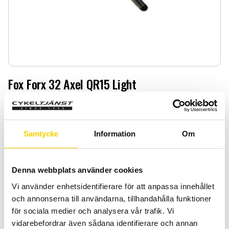
Fox Forx 32 Axel QR15 Light
Fox Forx 32 Axel QR15 Light
899
:-
Samtycke
Information
Om
Quantity
Add 
-
+
Denna webbplats använder cookies
Vi använder enhetsidentifierare för att anpassa innehållet
BUY
och annonserna till användarna, tillhandahålla funktioner
för sociala medier och analysera vår trafik. Vi
Certifierad cykelservice & Shimano Service Center
vidarebefordrar även sådana identifierare och annan