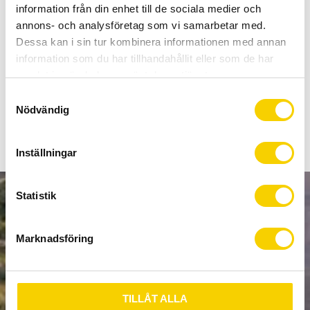
Allt inom cykel på ett ställe
information från din enhet till de sociala medier och
Kunnig personal och hög kundnöjdhet
annons- och analysföretag som vi samarbetar med.
Dessa kan i sin tur kombinera informationen med annan
information som du har tillhandahållit eller som de har
Stock status
To order
samlat in när du har använt deras tjänster.
Article SKU
DP82000610
S
Nödvändig
a
m
t
Inställningar
y
c
k
Statistik
NEWSLETTER
e
s
Marknadsföring
v
a
l
SUBSCRIBE
TILLÅT ALLA