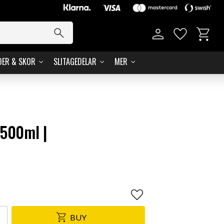
Basket
Favorites
DER & SKOR
SLITAGEDELAR
MER
 500ml |
Add to favorites
BUY