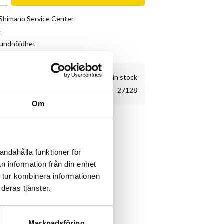
& Shimano Service Center
e
kundnöjdhet
32 pc. in stock
27128
Om
sbar gummiventil.
ckerrör.
andahålla funktioner för
n information från din enhet
 tur kombinera informationen
deras tjänster.
Marknadsföring