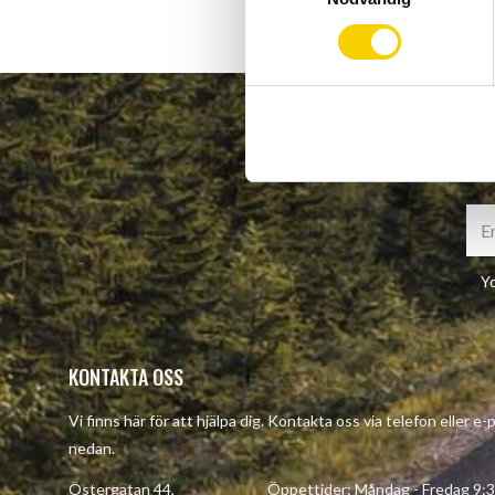
m
t
y
c
k
e
s
v
a
l
Yo
KONTAKTA OSS
Vi finns här för att hjälpa dig. Kontakta oss via telefon eller e
nedan.
Östergatan 44, Öppettider: Måndag - Fredag 9:30 