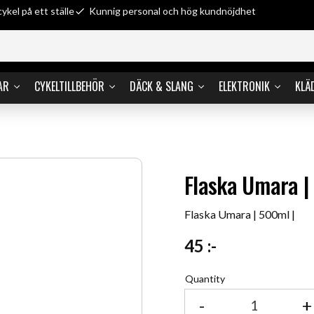
cykel på ett ställe
Kunnig personal och hög kundnöjdhet
AR
CYKELTILLBEHÖR
DÄCK & SLANG
ELEKTRONIK
KLÄ
Flaska Umara |
Flaska Umara | 500ml |
45
:-
Quantity
-
+