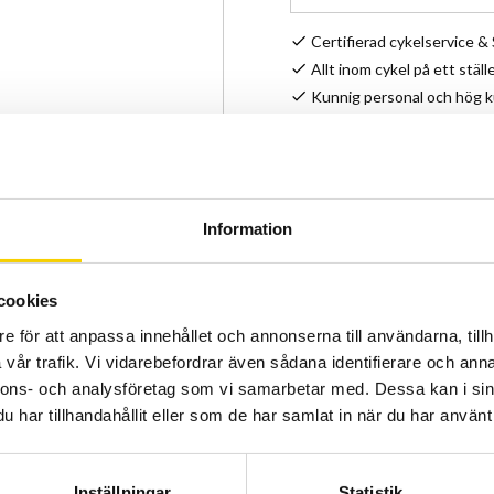
Certifierad cykelservice 
Allt inom cykel på ett ställ
Kunnig personal och hög 
Stock status
Article SKU
Information
Transparent flaska med lå
cookies
Tillverkad av minst 95% so
e för att anpassa innehållet och annonserna till användarna, tillh
BPA fri.
vår trafik. Vi vidarebefordrar även sådana identifierare och anna
nnons- och analysföretag som vi samarbetar med. Dessa kan i sin
har tillhandahållit eller som de har samlat in när du har använt 
Inställningar
Statistik