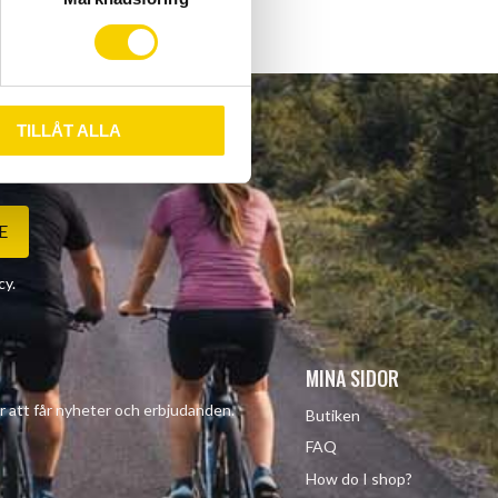
TILLÅT ALLA
E
cy
.
MINA SIDOR
r att får nyheter och erbjudanden.
Butiken
FAQ
How do I shop?