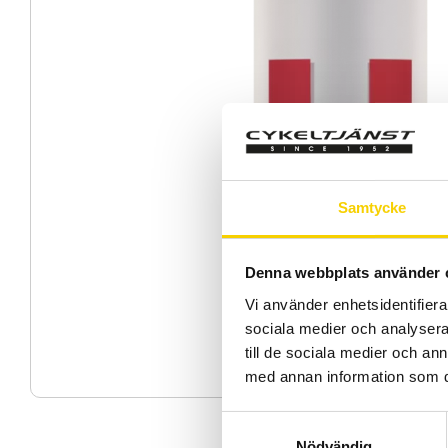
Samtycke
Denna webbplats använder 
Vi använder enhetsidentifierar
sociala medier och analysera 
till de sociala medier och a
med annan information som du 
S
Nödvändig
a