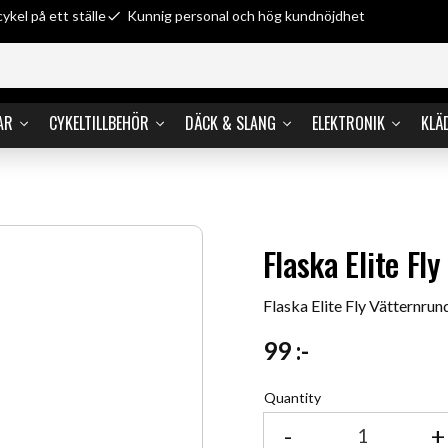
cykel på ett ställe
Kunnig personal och hög kundnöjdhet
AR
CYKELTILLBEHÖR
DÄCK & SLANG
ELEKTRONIK
KLÄ
Flaska Elite F
Flaska Elite Fly Vätternru
99
:-
Quantity
-
+