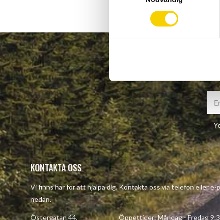
m
t
y
c
k
e
s
v
a
l
Yo
KONTAKTA OSS
Vi finns här för att hjälpa dig. Kontakta oss via telefon eller e
nedan.
Östergatan 44, Öppettider: Måndag - Fredag 9:30 