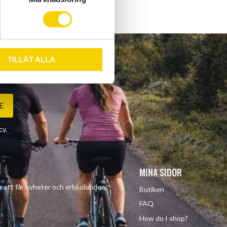
TILLÅT ALLA
E
cy
.
MINA SIDOR
r att får nyheter och erbjudanden.
Butiken
FAQ
How do I shop?