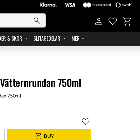
Basket
Favorites
DER & SKOR
SLITAGEDELAR
MER
ly Vätternrundan 750ml
ndan 750ml
Add to favorites
BUY