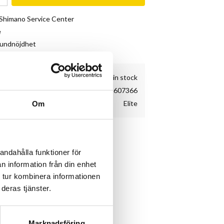
& Shimano Service Center
e
kundnöjdhet
26 pc. in stock
EL01607366
Elite
Om
ycket på.
andahålla funktioner för
n information från din enhet
 tur kombinera informationen
e
deras tjänster.
Marknadsföring