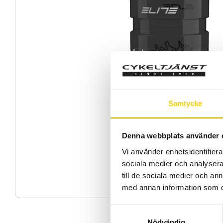
Samtycke
Denna webbplats använder 
Vi använder enhetsidentifierar
sociala medier och analysera 
till de sociala medier och a
med annan information som du 
S
Nödvändig
a