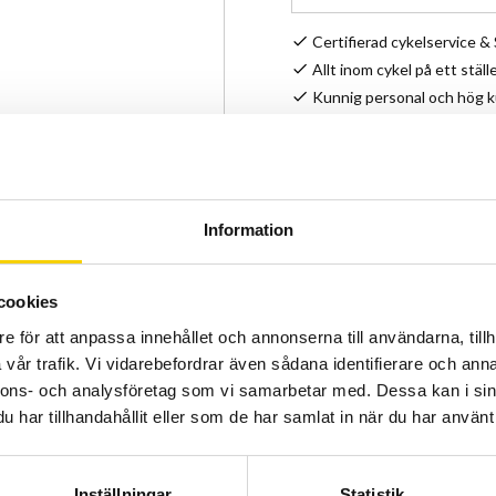
Certifierad cykelservice 
Allt inom cykel på ett ställ
Kunnig personal och hög 
Stock status
Article SKU
Manufacturer
Information
Bästa flaskan med bästa tr
cookies
e för att anpassa innehållet och annonserna till användarna, tillh
vår trafik. Vi vidarebefordrar även sådana identifierare och anna
nnons- och analysföretag som vi samarbetar med. Dessa kan i sin
Show all products from Elit
har tillhandahållit eller som de har samlat in när du har använt 
Inställningar
Statistik