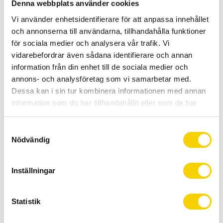
Denna webbplats använder cookies
BUY
Vi använder enhetsidentifierare för att anpassa innehållet
och annonserna till användarna, tillhandahålla funktioner
Certifierad cykelservice & Shimano Service Center
för sociala medier och analysera vår trafik. Vi
Allt inom cykel på ett ställe
vidarebefordrar även sådana identifierare och annan
Kunnig personal och hög kundnöjdhet
information från din enhet till de sociala medier och
annons- och analysföretag som vi samarbetar med.
Dessa kan i sin tur kombinera informationen med annan
Stock status
To order
information som du har tillhandahållit eller som de har
Article SKU
091061
samlat in när du har använt deras tjänster.
Manufacturer
Finish Line
S
Nödvändig
a
Högkvalitets kedjetvätt med magnet i botten som samlar
m
upp de små metallpartiklarna som tvättas loss. Finish Lines
t
Inställningar
Multi Degreaser samt Wet Teflonolja ingår.
y
c
k
Statistik
Show all products from Finish Line
e