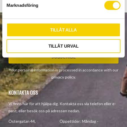
s
Marknadsföring
v
a
l
NEWSLETTER
TILLÅT ALLA
TILLÅT URVAL
SUBSCRIBE
Your personal information is processed in accordance with our
privacy policy
.
KONTAKTA OSS
Vi finns här för att hjälpa dig. Kontakta oss via telefon eller e-
post, eller besök oss på adressen nedan.
Östergatan 44, Öppettider: Måndag -