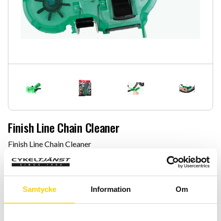
Finish Line Chain Cleaner
Finish Line Chain Cleaner
499
:-
Samtycke
Information
Om
Quantity
Add 
-
+