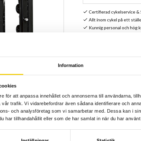
Certifierad cykelservice 
Allt inom cykel på ett ställ
Kunnig personal och hög 
Stock status
Article SKU
Information
Extreme Pedal BMX 1/2
cookies
Dirt/Bmx-Freestyle med 
e för att anpassa innehållet och annonserna till användarna, tillh
gjutna pinns.
vår trafik. Vi vidarebefordrar även sådana identifierare och anna
nnons- och analysföretag som vi samarbetar med. Dessa kan i sin
har tillhandahållit eller som de har samlat in när du har använt 
Inställningar
Statistik