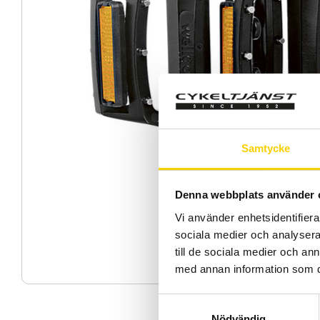
Samtycke
Denna webbplats använder 
Vi använder enhetsidentifierar
sociala medier och analysera 
till de sociala medier och a
med annan information som du 
S
Nödvändig
a