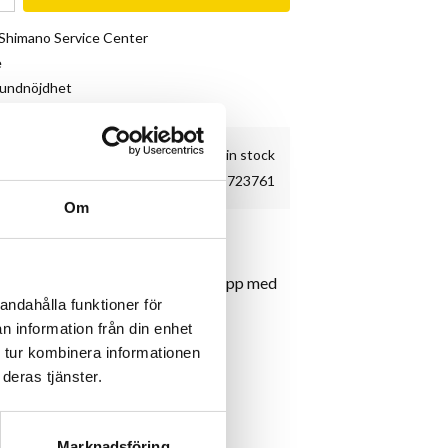
& Shimano Service Center
e
kundnöjdhet
5 pc. in stock
723761
Om
 CRMO
Cr-Mo axel och med aluminiumkropp med
andahålla funktioner för
n information från din enhet
 tur kombinera informationen
deras tjänster.
Marknadsföring