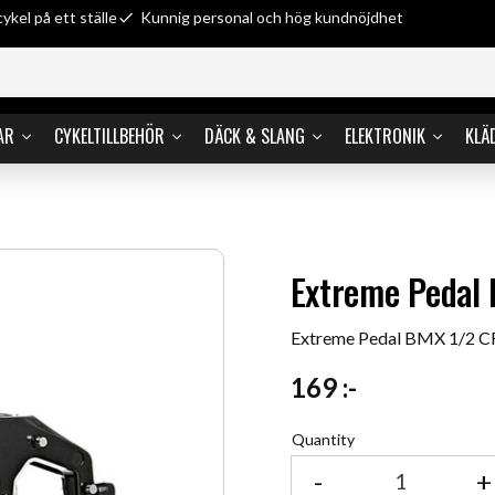
cykel på ett ställe
Kunnig personal och hög kundnöjdhet
AR
CYKELTILLBEHÖR
DÄCK & SLANG
ELEKTRONIK
KLÄ
Extreme Pedal
Extreme Pedal BMX 1/2
169
:-
Quantity
-
+