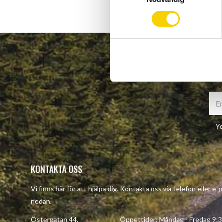
m
t
y
c
k
e
s
v
a
l
Yo
KONTAKTA OSS
Vi finns här för att hjälpa dig. Kontakta oss via telefon eller e
nedan.
Östergatan 44, Öppettider: Måndag - Fredag 9:30 