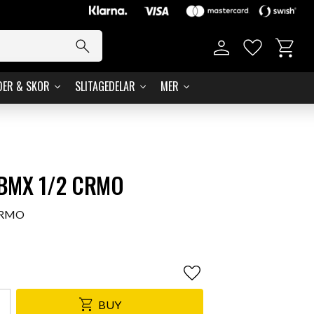
Basket
Favorites
DER & SKOR
SLITAGEDELAR
MER
 BMX 1/2 CRMO
 CRMO
Add to favorites
BUY