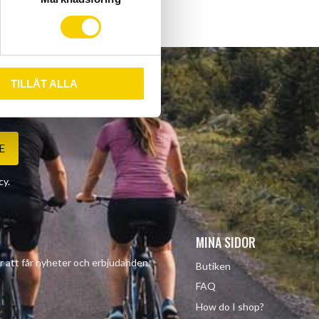
TILLÅT ALLA
E
cy
.
MINA SIDOR
r att får nyheter och erbjudanden.
Butiken
FAQ
How do I shop?