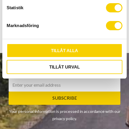
c
tillredning av drycker som baseras på kolhydrater
k
Statistik
e
och mineraler som används vid ymnig svettning på grund av
s
intensiv muskelträning och idrottsaktivitet.
Marknadsföring
v
a
l
TILLÅT ALLA
TILLÅT URVAL
NEWSLETTER
SUBSCRIBE
Your personal information is processed in accordance with our
privacy policy
.