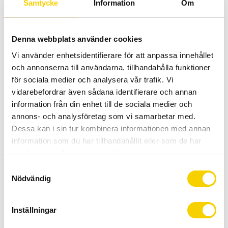
Samtycke
Information
Om
Quantity
Denna webbplats använder cookies
Add 
-
+
Vi använder enhetsidentifierare för att anpassa innehållet
och annonserna till användarna, tillhandahålla funktioner
för sociala medier och analysera vår trafik. Vi
BUY
vidarebefordrar även sådana identifierare och annan
information från din enhet till de sociala medier och
Certifierad cykelservice & Shimano Service Center
annons- och analysföretag som vi samarbetar med.
Allt inom cykel på ett ställe
Dessa kan i sin tur kombinera informationen med annan
Kunnig personal och hög kundnöjdhet
information som du har tillhandahållit eller som de har
samlat in när du har använt deras tjänster.
Stock status
To order
S
Nödvändig
Article SKU
98474
a
m
Manufacturer article no
ISOTONIC
t
Inställningar
y
Enervit Sport Isotonic Drink är ett snabbgranulat för