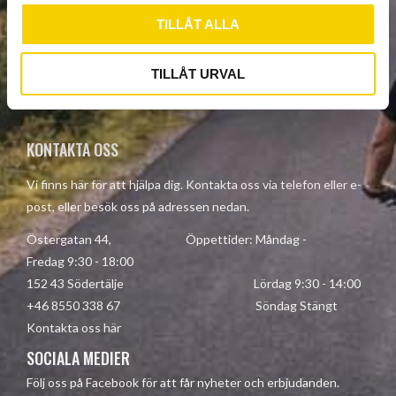
TILLÅT ALLA
SUBSCRIBE
TILLÅT URVAL
Your personal information is processed in accordance with our
privacy policy
.
KONTAKTA OSS
Vi finns här för att hjälpa dig. Kontakta oss via telefon eller e-
post, eller besök oss på adressen nedan.
Östergatan 44, Öppettider: Måndag -
Fredag 9:30 - 18:00
152 43 Södertälje Lördag 9:30 - 14:00
+46 8550 338 67 Söndag Stängt
Kontakta oss här
SOCIALA MEDIER
Följ oss på Facebook för att får nyheter och erbjudanden.