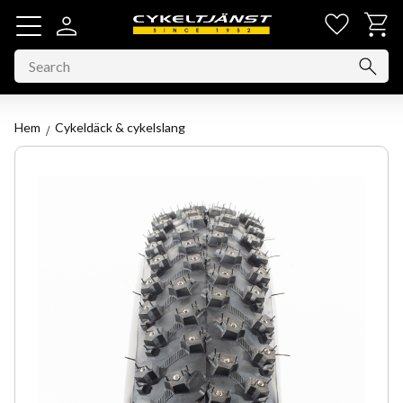
Favorit
Basket
Menu
Hem
Cykeldäck & cykelslang