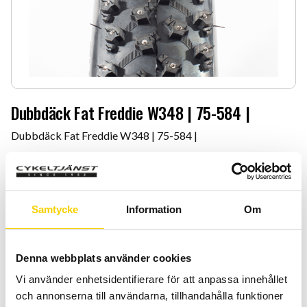
Dubbdäck Fat Freddie W348 | 75-584 |
Dubbdäck Fat Freddie W348 | 75-584 |
1 399
:-
Quantity
Add 
Samtycke
Information
Om
-
+
BUY
Denna webbplats använder cookies
Vi använder enhetsidentifierare för att anpassa innehållet
Certifierad cykelservice & Shimano Service Center
och annonserna till användarna, tillhandahålla funktioner