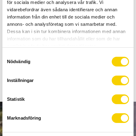
Allt inom cykel på ett ställe
för sociala medier och analysera vår trafik. Vi
Kunnig personal och hög kundnöjdhet
vidarebefordrar även sådana identifierare och annan
information från din enhet till de sociala medier och
annons- och analysföretag som vi samarbetar med.
Stock status
To order
Dessa kan i sin tur kombinera informationen med annan
Article SKU
NO218881
information som du har tillhandahållit eller som de har
samlat in när du har använt deras tjänster.
S
Dubbdäck från Suomi Tyres till Fatbike-cyklar. 348 dubbar i
Nödvändig
a
däcket gör att du får ett grymt fäste även när det är halt ute.
m
Dimensionen på däcket är 75-584mm.
t
Inställningar
y
c
k
Statistik
e
s
NEWSLETTER
Marknadsföring
v
a
l