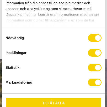
Allt inom cykel på ett ställe
information från din enhet till de sociala medier och
Kunnig personal och hög kundnöjdhet
annons- och analysföretag som vi samarbetar med.
Dessa kan i sin tur kombinera informationen med annan
information som du har tillhandahållit eller som de har
Stock status
1 pc. in stock
samlat in när du har använt deras tjänster.
Article SKU
PT101132
S
Nödvändig
a
m
t
Inställningar
y
c
k
Statistik
NEWSLETTER
e
s
Marknadsföring
v
a
l
SUBSCRIBE
TILLÅT ALLA