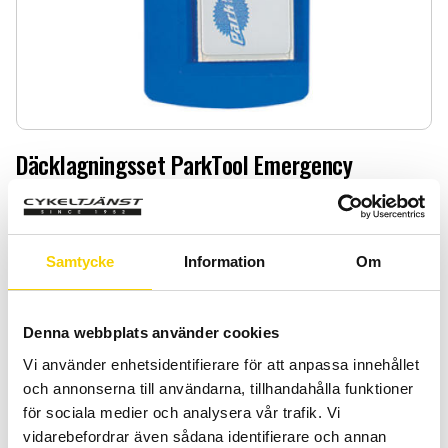
Däcklagningsset ParkTool Emergency
Däcklagningsset ParkTool Emergency
69
:-
Samtycke
Information
Om
Quantity
Add 
-
+
Denna webbplats använder cookies
Vi använder enhetsidentifierare för att anpassa innehållet
BUY
och annonserna till användarna, tillhandahålla funktioner
för sociala medier och analysera vår trafik. Vi
Certifierad cykelservice & Shimano Service Center
vidarebefordrar även sådana identifierare och annan