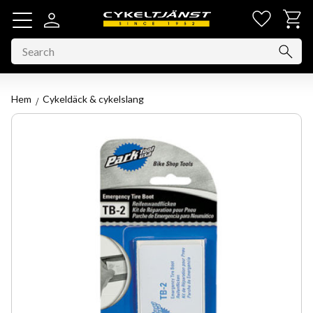
Favorit
Basket
Menu
Hem
Cykeldäck & cykelslang