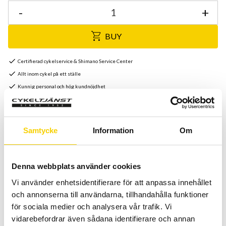
-
+
BUY
Certifierad cykelservice & Shimano Service Center
Allt inom cykel på ett ställe
Kunnig personal och hög kundnöjdhet
Stock status
7 pc. in stock
Samtycke
Information
Om
Article SKU
1018670000
Manufacturer article no
GP5000TL
Denna webbplats använder cookies
Världens bästa däck; GP4000, har under lång tid varit
Vi använder enhetsidentifierare för att anpassa innehållet
referensdäcket nummer ett. Och nu går det i graven! Här
och annonserna till användarna, tillhandahålla funktioner
finns det dessutom i en modern uppdaterad Tubeless-
för sociala medier och analysera vår trafik. Vi
version, väldigt 2019.
vidarebefordrar även sådana identifierare och annan