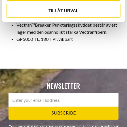
Har Continentals unika BlackChili-gummiblandning
som ger utmärkt grepp, lågt rullmotstånd och mycket
TILLÅT URVAL
god slitstyrka.
Vectran™Breaker. Punkteringsskyddet består av ett
lager med den osannolikt starka Vectranfibern.
GP5000 TL, 180 TPI, vikbart
NEWSLETTER
SUBSCRIBE
Your personal information is processed in accordance with our