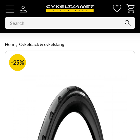
Favorit
Basket
Menu
Hem
Cykeldäck & cykelslang
25
%