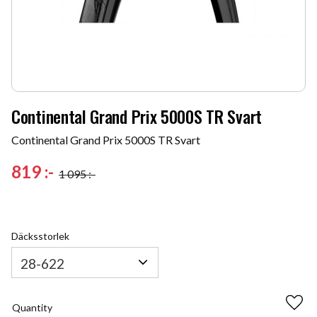
Continental Grand Prix 5000S TR Svart
Continental Grand Prix 5000S TR Svart
Reduced price:
819
:-
1 095
:-
Original price:
Däcksstorlek
Quantity
Add 