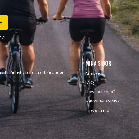
E
cy
.
MINA SIDOR
r att får nyheter och erbjudanden.
Butiken
FAQ
How do I shop?
Customer service
Tips och råd