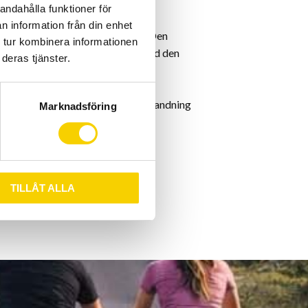
andahålla funktioner för
n information från din enhet
däck för vinter och vått väglag. Den
 tur kombinera informationen
ett snabbt, lätt tävlingsdäck med den
deras tjänster.
 en extremt hög säkerhet mot
livslängd. DuraSkin
skavning och snitt. Slitbanans blandning
Marknadsföring
yla.
tinental
TILLÅT ALLA