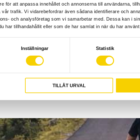
e för att anpassa innehållet och annonserna till användarna, tillh
Germany)
vår trafik. Vi vidarebefordrar även sådana identifierare och anna
Punkteringssäkert tävlings
nnons- och analysföretag som vi samarbetar med. Dessa kan i sin
optimala kombinationen av 
har tillhandahållit eller som de har samlat in när du har använt 
modernaste teknologin ger
punkteringar. Mycket lång 
sidoväggsförstärkning mot 
Inställningar
Statistik
är optimerad för väta och k
Show all products from Con
TILLÅT URVAL