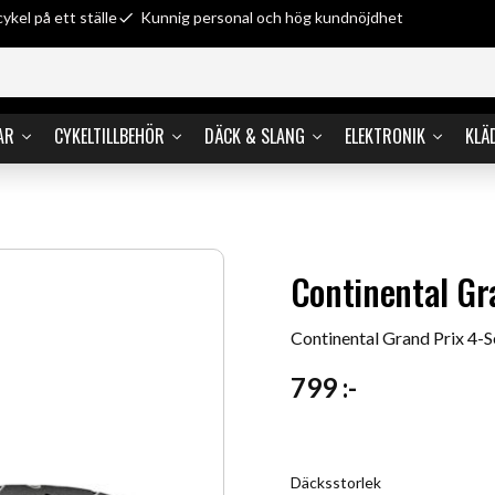
cykel på ett ställe
Kunnig personal och hög kundnöjdhet
AR
CYKELTILLBEHÖR
DÄCK & SLANG
ELEKTRONIK
KLÄ
Continental Gr
Continental Grand Prix 4-
799
:-
Däcksstorlek