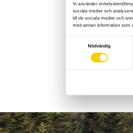
Vi använder enhetsidentifierar
sociala medier och analysera 
till de sociala medier och a
med annan information som du 
S
Nödvändig
a
m
t
y
c
k
e
s
v
a
l