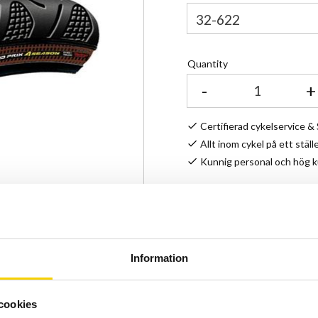
Quantity
-
+
Certifierad cykelservice 
Allt inom cykel på ett ställ
Kunnig personal och hög 
Stock status
Article SKU
Manufacturer article no
Information
Manufacturer
cookies
3/330 tpi + Dubbel Vect