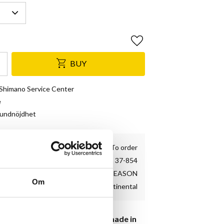
Add to favorites
BUY
& Shimano Service Center
e
kundnöjdhet
To order
37-854
GP4SEASON
Om
Continental
ran Breaker + DuraSkin. (Handmade in