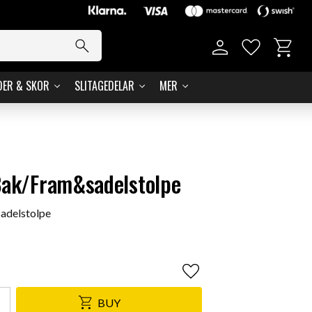
Basket
Favorites
DER & SKOR
SLITAGEDELAR
MER
Bak/Fram&sadelstolpe
adelstolpe
Add to favorites
BUY