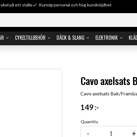
cykel på ett ställe
Kunnig personal och hög kundnöjdhet
AR
CYKELTILLBEHÖR
DÄCK & SLANG
ELEKTRONIK
KLÄ
Cavo axelsats 
Cavo axelsats Bak/Fram&s
149
:-
Quantity
-
+