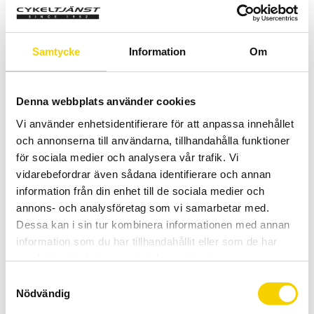
Allt inom cykel på ett ställe
Kunnig personal och hög kundnöjdhet
Samtycke
Information
Om
Stock status
To order
Article SKU
48-078
Denna webbplats använder cookies
More info
cateye.com/en/products/detail/CC-
RD310W/
Vi använder enhetsidentifierare för att anpassa innehållet
och annonserna till användarna, tillhandahålla funktioner
för sociala medier och analysera vår trafik. Vi
Trådlös cykeldator med 8 funktioner
vidarebefordrar även sådana identifierare och annan
Strada
Slim
datorn är en
"
slimmad" version
av
den
information från din enhet till de sociala medier och
ursprungliga
Strada
Wireless
datorn
.
Nydesignade
kretsar
annons- och analysföretag som vi samarbetar med.
och
ökad effektivitet
gör att
ett mindre batteri kan
Dessa kan i sin tur kombinera informationen med annan
användas
,
så
att datorn
kan
vara
tunnare och lättare
.
Den
information som du har tillhandahållit eller som de har
mindre designen
har
fortfarande
samma fantastiska
cykel
samlat in när du har använt deras tjänster.
egenskaper och funktioner
med
en
större skärm
och
S
möjligheten att skräddarsy
din
skärm
genom att visa
endast
Nödvändig
a
de funktioner
som du väljer
.
m