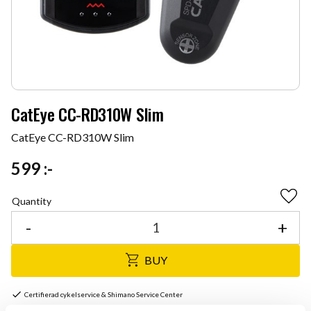
CatEye CC-RD310W Slim
CatEye CC-RD310W Slim
599
:-
Quantity
Add 
-
+
BUY
Certifierad cykelservice & Shimano Service Center